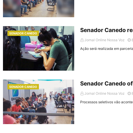
Senador Canedo rea
SENADOR CANEDO
Jornal Online Nossa Voz
Ação será realizada em parcer
Senador Canedo of
SENADOR CANEDO
Jornal Online Nossa Voz
Processos seletivos vão acontec