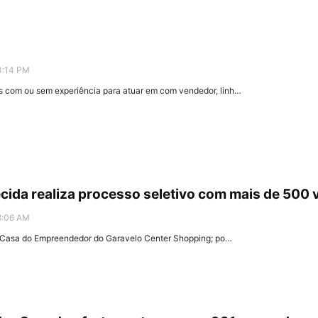
3:14 PM
s com ou sem experiência para atuar em com vendedor, linh…
ecida realiza processo seletivo com mais de 500 
8:06 AM
a Casa do Empreendedor do Garavelo Center Shopping; po…