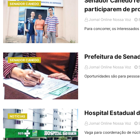
Senador Canedo rea
SENADOR CANEDO
participarem de pr
Jornal Online Nossa Voz
Para concorrer, os interessados
Prefeitura de Sena
SENADOR CANEDO
Jornal Online Nossa Voz
Oportunidades são para pessoa
Hospital Estadual 
NOTÍCIAS
Jornal Online Nossa Voz
Vaga para coordenação de núcl