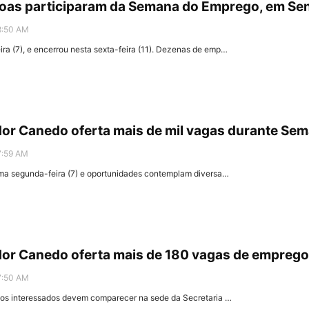
soas participaram da Semana do Emprego, em S
8:50 AM
a (7), e encerrou nesta sexta-feira (11). Dezenas de emp…
dor Canedo oferta mais de mil vagas durante S
7:59 AM
ima segunda-feira (7) e oportunidades contemplam diversa…
dor Canedo oferta mais de 180 vagas de empreg
7:50 AM
 os interessados devem comparecer na sede da Secretaria …