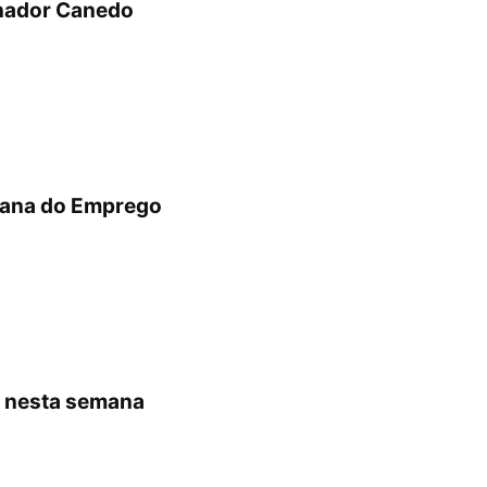
enador Canedo
emana do Emprego
o nesta semana