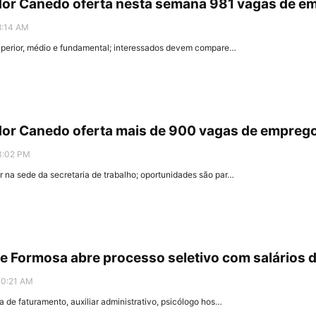
dor Canedo oferta nesta semana 981 vagas de em
8:14 AM
uperior, médio e fundamental; interessados devem compare…
ador Canedo oferta mais de 900 vagas de empreg
3:02 PM
na sede da secretaria de trabalho; oportunidades são par…
e Formosa abre processo seletivo com salários de
10:21 AM
 de faturamento, auxiliar administrativo, psicólogo hos…