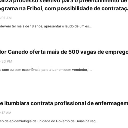
liza processo seletivo para o preenchimento de
ograma na Friboi, com possibilidade de contrata
8:01 AM
 devem ter mais de 18 anos, apresentar o laudo de um es…
dor Canedo oferta mais de 500 vagas de empreg
5:33 PM
s com ou sem experiência para atuar em com vendedor, l…
de Itumbiara contrata profissional de enfermage
9:12 AM
eo de epidemiologia da unidade do Governo de Goiás na reg…