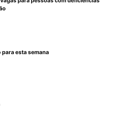
 vagas para pessoas com deficiências
ção
o para esta semana
m