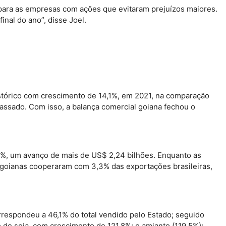
ara as empresas com ações que evitaram prejuízos maiores.
nal do ano”, disse Joel.
stórico com crescimento de 14,1%, em 2021, na comparação
ssado. Com isso, a balança comercial goiana fechou o
,8%, um avanço de mais de US$ 2,24 bilhões. Enquanto as
 goianas cooperaram com 3,3% das exportações brasileiras,
rrespondeu a 46,1% do total vendido pelo Estado; seguido
o de soja, com crescimento de 121,8%; o amianto (119,5%);