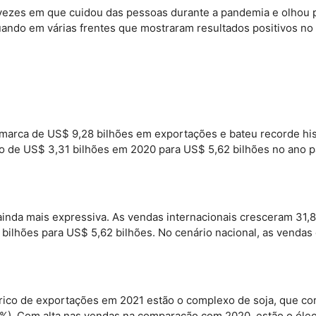
vezes em que cuidou das pessoas durante a pandemia e olhou p
ando em várias frentes que mostraram resultados positivos no fi
marca de US$ 9,28 bilhões em exportações e bateu recorde hi
o de US$ 3,31 bilhões em 2020 para US$ 5,62 bilhões no ano pa
ainda mais expressiva. As vendas internacionais cresceram 31
ilhões para US$ 5,62 bilhões. No cenário nacional, as vendas
órico de exportações em 2021 estão o complexo de soja, que co
5,6%). Com alta nas vendas na comparação com 2020, estão o óle