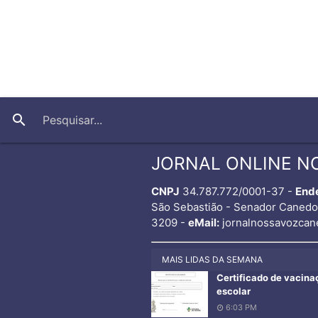
search
JORNAL ONLINE N
CNPJ
34.787.772/0001-37 -
End
São Sebastião - Senador Caned
3209 -
eMail:
jornalnossavozcan
MAIS LIDAS DA SEMANA
Certificado de vacina
escolar
6:03 PM