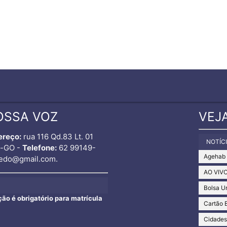
OSSA VOZ
VEJ
ereço:
rua 116 Qd.83 Lt. 01
NOTÍC
o-GO -
Telefone:
62 99149-
Agehab
edo@gmail.com.
AO VIV
Bolsa U
ção é obrigatório para matrícula
Cartão 
Cidade