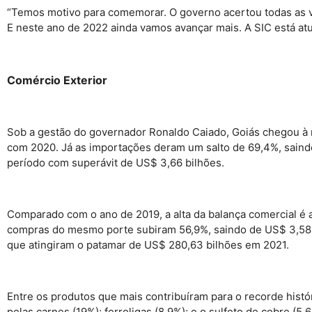
“Temos motivo para comemorar. O governo acertou todas as 
E neste ano de 2022 ainda vamos avançar mais. A SIC está atu
Comércio Exterior
Sob a gestão do governador Ronaldo Caiado, Goiás chegou à 
com 2020. Já as importações deram um salto de 69,4%, saind
período com superávit de US$ 3,66 bilhões.
Comparado com o ano de 2019, a alta da balança comercial é 
compras do mesmo porte subiram 56,9%, saindo de US$ 3,58 b
que atingiram o patamar de US$ 280,63 bilhões em 2021.
Entre os produtos que mais contribuíram para o recorde hist
pelas carnes (19%); ferroligas (8,9%); e o sulfeto de cobre (