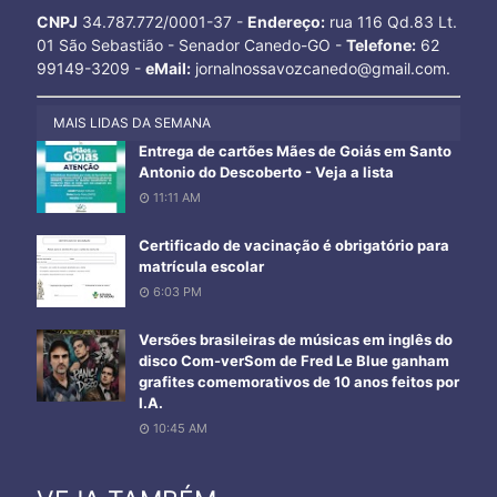
CNPJ
34.787.772/0001-37 -
Endereço:
rua 116 Qd.83 Lt.
01 São Sebastião - Senador Canedo-GO -
Telefone:
62
99149-3209 -
eMail:
jornalnossavozcanedo@gmail.com.
MAIS LIDAS DA SEMANA
Entrega de cartões Mães de Goiás em Santo
Antonio do Descoberto - Veja a lista
11:11 AM
Certificado de vacinação é obrigatório para
matrícula escolar
6:03 PM
Versões brasileiras de músicas em inglês do
disco Com-verSom de Fred Le Blue ganham
grafites comemorativos de 10 anos feitos por
I.A.
10:45 AM