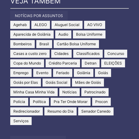
VEJA TAMBÉM
NOTÍCIAS POR ASSUNTOS
Agehab
ALEGO
Aluguel Social
AO VIVO
Aparecida de Goiânia
Audio
Bolsa Uniforme
Bombeiros
Brasil
Cartão Bolsa Uniforme
Casas a custo zero
Cidades
Classificados
Concurso
Copa do Mundo
Crédito Parceria
Detran
ELEIÇÕES
Emprego
Evento
Feriado
Goiânia
Goiás
Goiás por Elas
Goiás Social
Mães de Goiás
Minha Casa Minha Vida
Notícias
Patrocinado
Polícia
Política
Pra Ter Onde Morar
Procon
Redirecionador
Resumo do Dia
Senador Canedo
Serviços