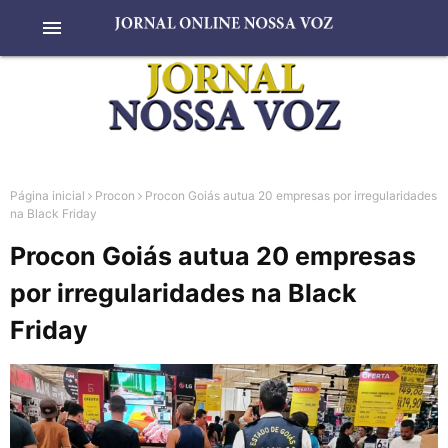
menu
Página inicial
Procon
Procon Goiás autua 20 empresas por irregularidades
na Black Friday
Procon Goiás autua 20 empresas
por irregularidades na Black
Friday