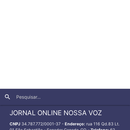
close
search
JORNAL ONLINE NOSSA VOZ
CNPJ
34.787.772/0001-37 -
Endereço:
rua 116 Qd.83 Lt.
01 São Sebastião - Senador Canedo-GO -
Telefone:
62