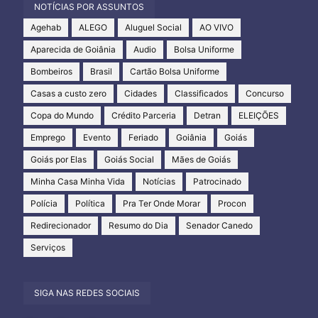
NOTÍCIAS POR ASSUNTOS
Agehab
ALEGO
Aluguel Social
AO VIVO
Aparecida de Goiânia
Audio
Bolsa Uniforme
Bombeiros
Brasil
Cartão Bolsa Uniforme
Casas a custo zero
Cidades
Classificados
Concurso
Copa do Mundo
Crédito Parceria
Detran
ELEIÇÕES
Emprego
Evento
Feriado
Goiânia
Goiás
Goiás por Elas
Goiás Social
Mães de Goiás
Minha Casa Minha Vida
Notícias
Patrocinado
Polícia
Política
Pra Ter Onde Morar
Procon
Redirecionador
Resumo do Dia
Senador Canedo
Serviços
SIGA NAS REDES SOCIAIS