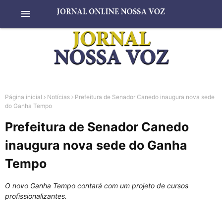
menu
Página inicial
Notícias
Prefeitura de Senador Canedo inaugura nova sede
do Ganha Tempo
Prefeitura de Senador Canedo
inaugura nova sede do Ganha
Tempo
O novo Ganha Tempo contará com um projeto de cursos
profissionalizantes.