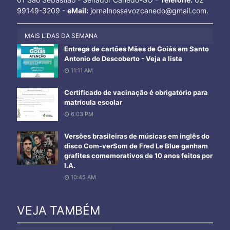
99149-3209 -
eMail:
jornalnossavozcanedo@gmail.com.
MAIS LIDAS DA SEMANA
Entrega de cartões Mães de Goiás em Santo
Antonio do Descoberto - Veja a lista
11:11 AM
Certificado de vacinação é obrigatório para
matrícula escolar
6:03 PM
Versões brasileiras de músicas em inglês do
disco Com-verSom de Fred Le Blue ganham
grafites comemorativos de 10 anos feitos por
I.A.
10:45 AM
VEJA TAMBÉM