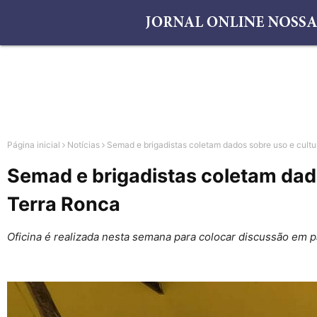
Página inicial
Notícias
Semad e brigadistas coletam dados sobre uso e cultur
Semad e brigadistas coletam dado
Terra Ronca
Oficina é realizada nesta semana para colocar discussão em 