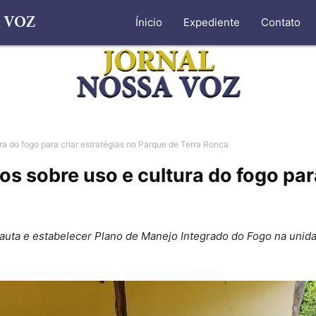
Ínicio
Expediente
Contato
a do fogo para criar estratégias no Parque de Terra Ronca
s sobre uso e cultura do fogo para
pauta e estabelecer Plano de Manejo Integrado do Fogo na uni