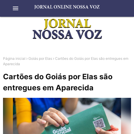
menu
Página inicial
Goiás por Elas
Cartões do Goiás por Elas são entregues em
Aparecida
Cartões do Goiás por Elas são
entregues em Aparecida