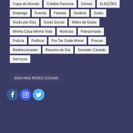
Copa do Mundo
Crédito Parceria
Detran
ELEIÇÕES
Emprego
Evento
Feriado
Goiânia
Goiás
Goiás por Elas
Goiás Social
Mães de Goiás
Minha Casa Minha Vida
Notícias
Patrocinado
Polícia
Política
Pra Ter Onde Morar
Procon
Redirecionador
Resumo do Dia
Senador Canedo
Serviços
SIGA NAS REDES SOCIAIS
Compartilhar
Compartilhar
Compartilhar
no
no
no
Facebook
Instagram
Twitter