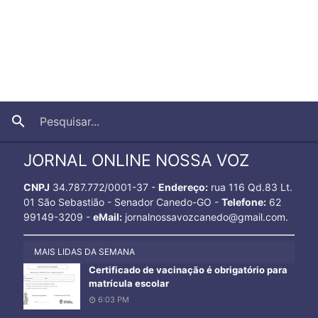
close
search
JORNAL ONLINE NOSSA VOZ
CNPJ
34.787.772/0001-37 -
Endereço:
rua 116 Qd.83 Lt.
01 São Sebastião - Senador Canedo-GO -
Telefone:
62
99149-3209 -
eMail:
jornalnossavozcanedo@gmail.com.
MAIS LIDAS DA SEMANA
Certificado de vacinação é obrigatório para
matrícula escolar
6:03 PM