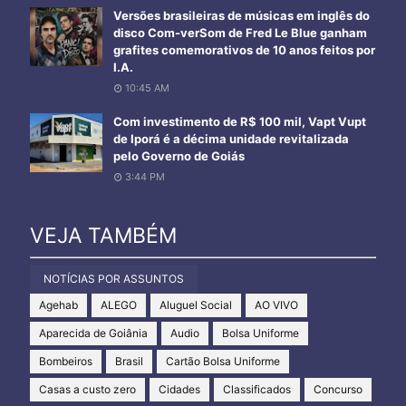
Versões brasileiras de músicas em inglês do
disco Com-verSom de Fred Le Blue ganham
grafites comemorativos de 10 anos feitos por
I.A.
10:45 AM
Com investimento de R$ 100 mil, Vapt Vupt
de Iporá é a décima unidade revitalizada
pelo Governo de Goiás
3:44 PM
VEJA TAMBÉM
NOTÍCIAS POR ASSUNTOS
Agehab
ALEGO
Aluguel Social
AO VIVO
Aparecida de Goiânia
Audio
Bolsa Uniforme
Bombeiros
Brasil
Cartão Bolsa Uniforme
Casas a custo zero
Cidades
Classificados
Concurso