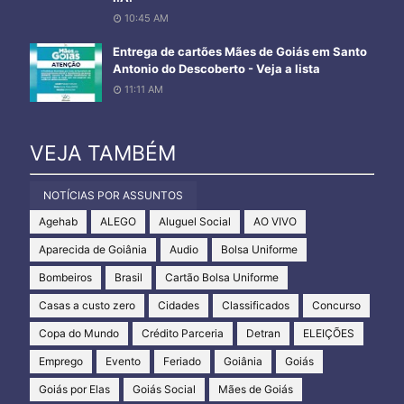
10:45 AM
Entrega de cartões Mães de Goiás em Santo
Antonio do Descoberto - Veja a lista
11:11 AM
VEJA TAMBÉM
NOTÍCIAS POR ASSUNTOS
Agehab
ALEGO
Aluguel Social
AO VIVO
Aparecida de Goiânia
Audio
Bolsa Uniforme
Bombeiros
Brasil
Cartão Bolsa Uniforme
Casas a custo zero
Cidades
Classificados
Concurso
Copa do Mundo
Crédito Parceria
Detran
ELEIÇÕES
Emprego
Evento
Feriado
Goiânia
Goiás
Goiás por Elas
Goiás Social
Mães de Goiás