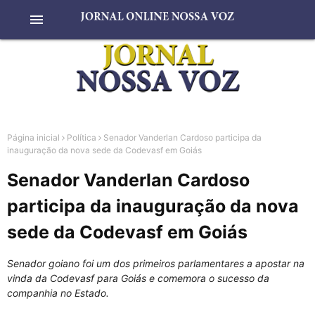
menu
Página inicial
Política
Senador Vanderlan Cardoso participa da
inauguração da nova sede da Codevasf em Goiás
Senador Vanderlan Cardoso
participa da inauguração da nova
sede da Codevasf em Goiás
Senador goiano foi um dos primeiros parlamentares a apostar na
vinda da Codevasf para Goiás e comemora o sucesso da
companhia no Estado.