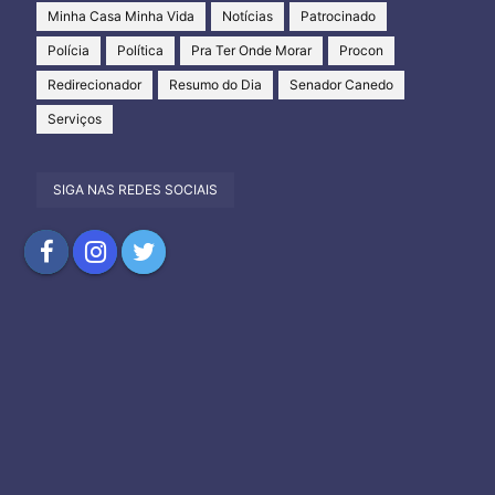
Minha Casa Minha Vida
Notícias
Patrocinado
Polícia
Política
Pra Ter Onde Morar
Procon
Redirecionador
Resumo do Dia
Senador Canedo
Serviços
SIGA NAS REDES SOCIAIS
Compartilhar
Compartilhar
Compartilhar
no
no
no
Facebook
Instagram
Twitter