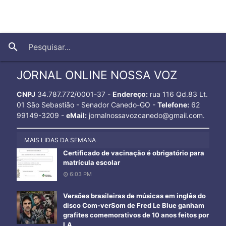
close
search
JORNAL ONLINE NOSSA VOZ
CNPJ
34.787.772/0001-37 -
Endereço:
rua 116 Qd.83 Lt.
01 São Sebastião - Senador Canedo-GO -
Telefone:
62
99149-3209 -
eMail:
jornalnossavozcanedo@gmail.com.
MAIS LIDAS DA SEMANA
Certificado de vacinação é obrigatório para
matrícula escolar
6:03 PM
Versões brasileiras de músicas em inglês do
disco Com-verSom de Fred Le Blue ganham
grafites comemorativos de 10 anos feitos por
I.A.