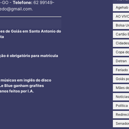
o-GO -
Telefone:
62 99149-
Agehab
edo@gmail.com.
AO VIV
Bolsa U
ães de Goiás em Santo Antonio do
Cartão 
sta
Cidade
Copa d
ção é obrigatório para matrícula
Detran
Feriado
Goiás po
e músicas em inglês do disco
e Blue ganham grafites
Mães de
nos feitos por I.A.
Notícia
Política
Redirec
Senado