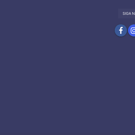
SIGA N
Compartil
Com
no
no
Facebook
Ins