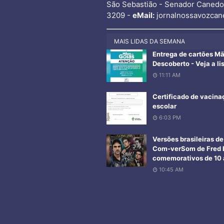
São Sebastião - Senador Caned
3209 -
eMail:
jornalnossavozcan
MAIS LIDAS DA SEMANA
Entrega de cartões M
Descoberto - Veja a li
11:11 AM
Certificado de vacina
escolar
6:03 PM
Versões brasileiras d
Com-verSom de Fred L
comemorativos de 10 a
10:45 AM