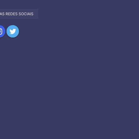
AS REDES SOCIAIS
har
partilhar
Compartilhar
no
tagram
Twitter