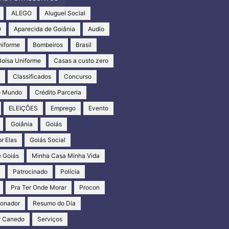
ALEGO
Aluguel Social
O
Aparecida de Goiânia
Audio
niforme
Bombeiros
Brasil
Bolsa Uniforme
Casas a custo zero
s
Classificados
Concurso
o Mundo
Crédito Parceria
ELEIÇÕES
Emprego
Evento
Goiânia
Goiás
r Elas
Goiás Social
 Goiás
Minha Casa Minha Vida
s
Patrocinado
Polícia
Pra Ter Onde Morar
Procon
ionador
Resumo do Dia
r Canedo
Serviços