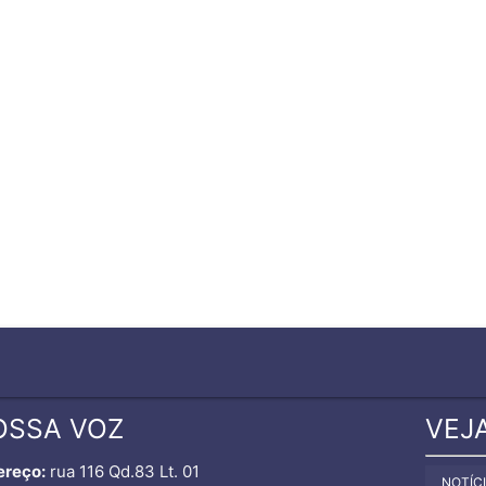
OSSA VOZ
VEJ
ereço:
rua 116 Qd.83 Lt. 01
NOTÍC