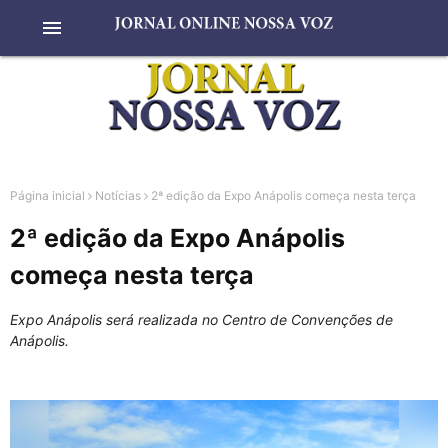
menu
Página inicial
Notícias
2ª edição da Expo Anápolis começa nesta terça
2ª edição da Expo Anápolis
começa nesta terça
Expo Anápolis será realizada no Centro de Convenções de
Anápolis.