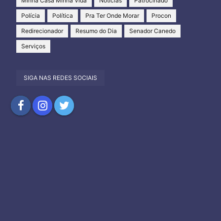
Minha Casa Minha Vida
Notícias
Patrocinado
Polícia
Política
Pra Ter Onde Morar
Procon
Redirecionador
Resumo do Dia
Senador Canedo
Serviços
SIGA NAS REDES SOCIAIS
Compartilhar
Compartilhar
Compartilhar
no
no
no
Facebook
Instagram
Twitter