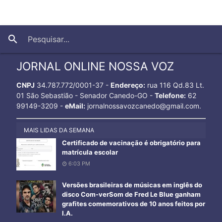
close
search
JORNAL ONLINE NOSSA VOZ
CNPJ
34.787.772/0001-37 -
Endereço:
rua 116 Qd.83 Lt.
01 São Sebastião - Senador Canedo-GO -
Telefone:
62
99149-3209 -
eMail:
jornalnossavozcanedo@gmail.com.
MAIS LIDAS DA SEMANA
Certificado de vacinação é obrigatório para
matrícula escolar
6:03 PM
Versões brasileiras de músicas em inglês do
disco Com-verSom de Fred Le Blue ganham
grafites comemorativos de 10 anos feitos por
I.A.