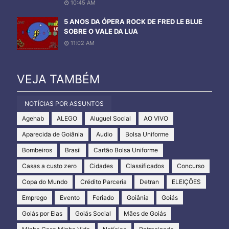
10:45 AM
5 ANOS DA ÓPERA ROCK DE FRED LE BLUE
SOBRE O VALE DA LUA
11:02 AM
VEJA TAMBÉM
NOTÍCIAS POR ASSUNTOS
Agehab
ALEGO
Aluguel Social
AO VIVO
Aparecida de Goiânia
Audio
Bolsa Uniforme
Bombeiros
Brasil
Cartão Bolsa Uniforme
Casas a custo zero
Cidades
Classificados
Concurso
Copa do Mundo
Crédito Parceria
Detran
ELEIÇÕES
Emprego
Evento
Feriado
Goiânia
Goiás
Goiás por Elas
Goiás Social
Mães de Goiás