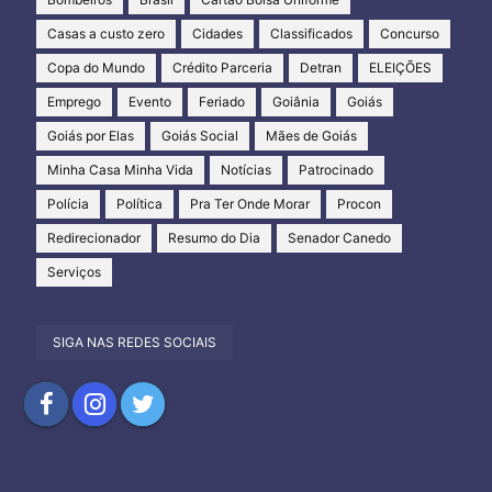
Casas a custo zero
Cidades
Classificados
Concurso
Copa do Mundo
Crédito Parceria
Detran
ELEIÇÕES
Emprego
Evento
Feriado
Goiânia
Goiás
Goiás por Elas
Goiás Social
Mães de Goiás
Minha Casa Minha Vida
Notícias
Patrocinado
Polícia
Política
Pra Ter Onde Morar
Procon
Redirecionador
Resumo do Dia
Senador Canedo
Serviços
SIGA NAS REDES SOCIAIS
Compartilhar
Compartilhar
Compartilhar