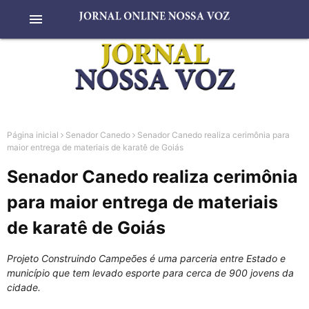
menu
Página inicial
Senador Canedo
Senador Canedo realiza cerimônia para
maior entrega de materiais de karatê de Goiás
Senador Canedo realiza cerimônia
para maior entrega de materiais
de karatê de Goiás
Projeto Construindo Campeões é uma parceria entre Estado e
município que tem levado esporte para cerca de 900 jovens da
cidade.