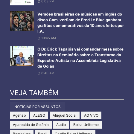
6:03 PM
Versões brasileiras de músicas em inglês do
disco Com-verSom de Fred Le Blue ganham
grafites comemorativos de 10 anos feitos por
I.A.
10:45 AM
O Dr. Erick Tapajós vai comandar mesa sobre
Direitos no Seminário sobre o Transtorno do
Espectro Autista na Assembleia Legislativa
de Goiás
8:40 AM
VEJA TAMBÉM
NOTÍCIAS POR ASSUNTOS
Agehab
ALEGO
Aluguel Social
AO VIVO
Aparecida de Goiânia
Audio
Bolsa Uniforme
Bombeiros
Brasil
Cartão Bolsa Uniforme