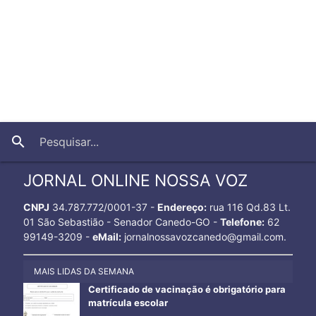
close
search
JORNAL ONLINE NOSSA VOZ
CNPJ
34.787.772/0001-37 -
Endereço:
rua 116 Qd.83 Lt.
01 São Sebastião - Senador Canedo-GO -
Telefone:
62
99149-3209 -
eMail:
jornalnossavozcanedo@gmail.com.
MAIS LIDAS DA SEMANA
Certificado de vacinação é obrigatório para
matrícula escolar