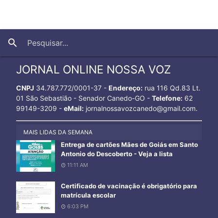
close
search
JORNAL ONLINE NOSSA VOZ
CNPJ
34.787.772/0001-37 -
Endereço:
rua 116 Qd.83 Lt.
01 São Sebastião - Senador Canedo-GO -
Telefone:
62
99149-3209 -
eMail:
jornalnossavozcanedo@gmail.com.
MAIS LIDAS DA SEMANA
Entrega de cartões Mães de Goiás em Santo
Antonio do Descoberto - Veja a lista
11:11 AM
Certificado de vacinação é obrigatório para
matrícula escolar
6:03 PM