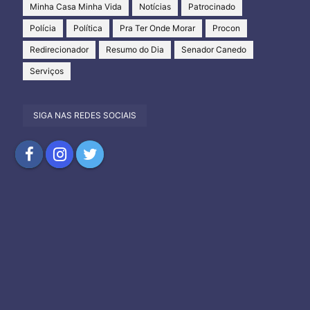
Minha Casa Minha Vida
Notícias
Patrocinado
Polícia
Política
Pra Ter Onde Morar
Procon
Redirecionador
Resumo do Dia
Senador Canedo
Serviços
SIGA NAS REDES SOCIAIS
Compartilhar
Compartilhar
Compartilhar
no
no
no
Facebook
Instagram
Twitter