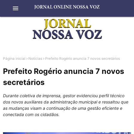
menu
Página inicial
Notícias
Prefeito Rogério anuncia 7 novos secretários
Prefeito Rogério anuncia 7 novos
secretários
Durante coletiva de imprensa, gestor evidenciou perfil técnico
dos novos auxiliares da administração municipal e ressaltou que
as mudanças visam a continuação de uma gestão eficiente e
conectada com os cidadãos.