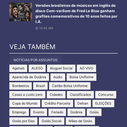
Versões brasileiras de músicas em inglês do
disco Com-verSom de Fred Le Blue ganham
grafites comemorativos de 10 anos feitos por
I.A.
10:45 AM
VEJA TAMBÉM
NOTÍCIAS POR ASSUNTOS
Agehab
ALEGO
Aluguel Social
AO VIVO
Aparecida de Goiânia
Audio
Bolsa Uniforme
Bombeiros
Brasil
Cartão Bolsa Uniforme
Casas a custo zero
Cidades
Classificados
Concurso
Copa do Mundo
Crédito Parceria
Detran
ELEIÇÕES
Emprego
Evento
Feriado
Goiânia
Goiás
Goiás por Elas
Goiás Social
Mães de Goiás