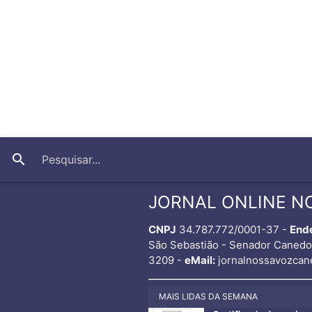
search
JORNAL ONLINE N
CNPJ
34.787.772/0001-37 -
End
São Sebastião - Senador Caned
3209 -
eMail:
jornalnossavozcan
MAIS LIDAS DA SEMANA