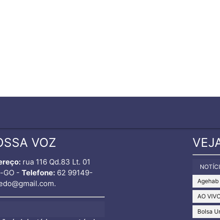
OSSA VOZ
VEJ
ereço:
rua 116 Qd.83 Lt. 01
NOTÍC
o-GO -
Telefone:
62 99149-
Agehab
edo@gmail.com.
AO VIV
Bolsa U