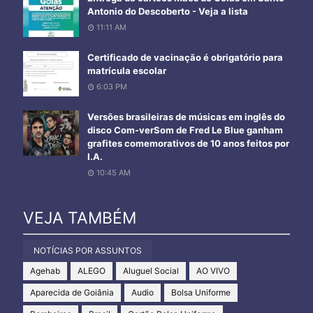
Antonio do Descoberto - Veja a lista
11:11 AM
Certificado de vacinação é obrigatório para
matrícula escolar
6:03 PM
Versões brasileiras de músicas em inglês do
disco Com-verSom de Fred Le Blue ganham
grafites comemorativos de 10 anos feitos por
I.A.
10:45 AM
VEJA TAMBÉM
NOTÍCIAS POR ASSUNTOS
Agehab
ALEGO
Aluguel Social
AO VIVO
Aparecida de Goiânia
Audio
Bolsa Uniforme