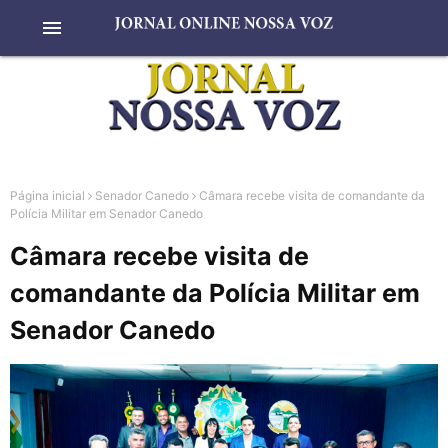
menu
Página inicial
Senador Canedo
Câmara recebe visita de comandante da
Polícia Militar em Senador Canedo
Câmara recebe visita de
comandante da Polícia Militar em
Senador Canedo