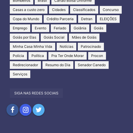
Bombeiros
Brasil
Cartão Bolsa Uniforme
Casas a custo zero
Cidades
Classificados
Concurso
Copa do Mundo
Crédito Parceria
Detran
ELEIÇÕES
Emprego
Evento
Feriado
Goiânia
Goiás
Goiás por Elas
Goiás Social
Mães de Goiás
Minha Casa Minha Vida
Notícias
Patrocinado
Polícia
Política
Pra Ter Onde Morar
Procon
Redirecionador
Resumo do Dia
Senador Canedo
Serviços
SIGA NAS REDES SOCIAIS
Compartilhar
Compartilhar
Compartilhar