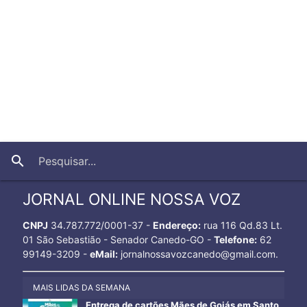
close
search
JORNAL ONLINE NOSSA VOZ
CNPJ
34.787.772/0001-37 -
Endereço:
rua 116 Qd.83 Lt.
01 São Sebastião - Senador Canedo-GO -
Telefone:
62
99149-3209 -
eMail:
jornalnossavozcanedo@gmail.com.
MAIS LIDAS DA SEMANA
Entrega de cartões Mães de Goiás em Santo