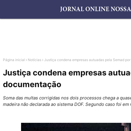
Página inicial
Notícias
Justiça condena empresas autuadas pela Semad por
Justiça condena empresas autuad
documentação
Soma das multas corrigidas nos dois processos chega a quase
madeira não declarada ao sistema DOF. Segundo caso foi em 