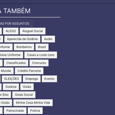
A TAMBÉM
IAS POR ASSUNTOS
ALEGO
Aluguel Social
O
Aparecida de Goiânia
Audio
niforme
Bombeiros
Brasil
Bolsa Uniforme
Casas a custo zero
s
Classificados
Concurso
o Mundo
Crédito Parceria
ELEIÇÕES
Emprego
Evento
Goiânia
Goiás
r Elas
Goiás Social
 Goiás
Minha Casa Minha Vida
s
Patrocinado
Polícia