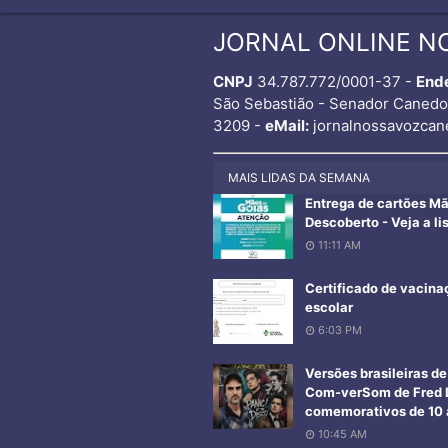
JORNAL ONLINE N
CNPJ
34.787.772/0001-37 -
End
São Sebastião - Senador Caned
3209 -
eMail:
jornalnossavozcan
MAIS LIDAS DA SEMANA
Entrega de cartões M
Descoberto - Veja a li
11:11 AM
Certificado de vacina
escolar
6:03 PM
Versões brasileiras d
Com-verSom de Fred L
comemorativos de 10 a
10:45 AM