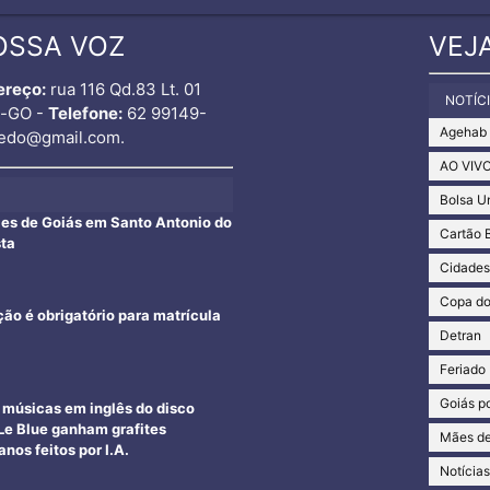
OSSA VOZ
VEJ
ereço:
rua 116 Qd.83 Lt. 01
NOTÍC
o-GO -
Telefone:
62 99149-
Agehab
edo@gmail.com.
AO VIV
Bolsa U
ães de Goiás em Santo Antonio do
Cartão 
sta
Cidade
Copa d
ção é obrigatório para matrícula
Detran
Feriado
Goiás po
e músicas em inglês do disco
e Blue ganham grafites
Mães de
nos feitos por I.A.
Notícia