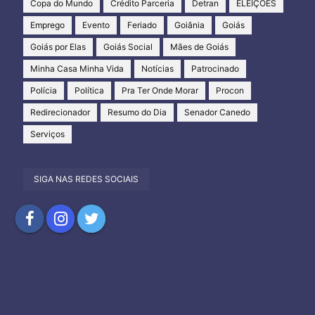
Copa do Mundo
Crédito Parceria
Detran
ELEIÇÕES
Emprego
Evento
Feriado
Goiânia
Goiás
Goiás por Elas
Goiás Social
Mães de Goiás
Minha Casa Minha Vida
Notícias
Patrocinado
Polícia
Política
Pra Ter Onde Morar
Procon
Redirecionador
Resumo do Dia
Senador Canedo
Serviços
SIGA NAS REDES SOCIAIS
Compartilhar
Compartilhar
Compartilhar
no
no
no
Facebook
Instagram
Twitter