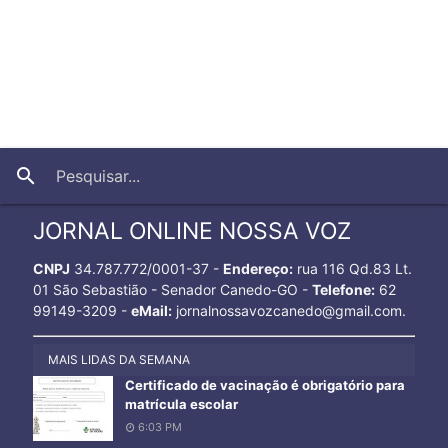
close
search
JORNAL ONLINE NOSSA VOZ
CNPJ
34.787.772/0001-37 -
Endereço:
rua 116 Qd.83 Lt.
01 São Sebastião - Senador Canedo-GO -
Telefone:
62
99149-3209 -
eMail:
jornalnossavozcanedo@gmail.com.
MAIS LIDAS DA SEMANA
Certificado de vacinação é obrigatório para
matrícula escolar
6:03 PM