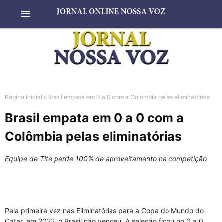
menu
Página inicial
Brasil empata em 0 a 0 com a Colômbia pelas eliminatórias
Brasil empata em 0 a 0 com a
Colômbia pelas eliminatórias
Equipe de Tite perde 100% de aproveitamento na competição
Pela primeira vez nas Eliminatórias para a Copa do Mundo do
Catar, em 2022, o Brasil não venceu. A seleção ficou no 0 a 0