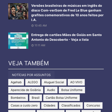
Versões brasileiras de músicas em inglês do
disco Com-verSom de Fred Le Blue ganham
grafites comemorativos de 10 anos feitos por
I.A.
10:45 AM
Entrega de cartões Mães de Goiás em Santo
Antonio do Descoberto - Veja a lista
11:11 AM
VEJA TAMBÉM
NOTÍCIAS POR ASSUNTOS
Agehab
ALEGO
Aluguel Social
AO VIVO
Aparecida de Goiânia
Audio
Bolsa Uniforme
Bombeiros
Brasil
Cartão Bolsa Uniforme
Casas a custo zero
Cidades
Classificados
Concurso