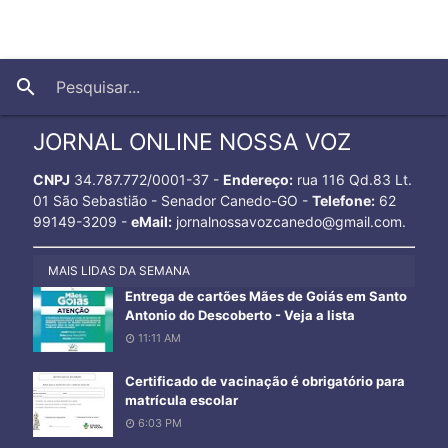
close
search
JORNAL ONLINE NOSSA VOZ
CNPJ
34.787.772/0001-37 -
Endereço:
rua 116 Qd.83 Lt.
01 São Sebastião - Senador Canedo-GO -
Telefone:
62
99149-3209 -
eMail:
jornalnossavozcanedo@gmail.com.
MAIS LIDAS DA SEMANA
Entrega de cartões Mães de Goiás em Santo
Antonio do Descoberto - Veja a lista
11:11 AM
Certificado de vacinação é obrigatório para
matrícula escolar
6:03 PM