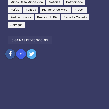
Minha Casa Minha Vida
Notícias
Patrocinado
Polícia
Política
Pra Ter Onde Morar
Procon
Redirecionador
Resumo do Dia
Senador Canedo
Serviços
SIGA NAS REDES SOCIAIS
Compartilhar
Compartilhar
Compartilhar
no
no
no
Facebook
Instagram
Twitter