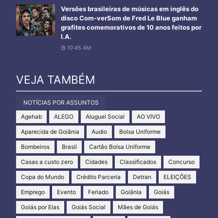
Versões brasileiras de músicas em inglês do
disco Com-verSom de Fred Le Blue ganham
grafites comemorativos de 10 anos feitos por
I.A.
10:45 AM
VEJA TAMBÉM
NOTÍCIAS POR ASSUNTOS
Agehab
ALEGO
Aluguel Social
AO VIVO
Aparecida de Goiânia
Audio
Bolsa Uniforme
Bombeiros
Brasil
Cartão Bolsa Uniforme
Casas a custo zero
Cidades
Classificados
Concurso
Copa do Mundo
Crédito Parceria
Detran
ELEIÇÕES
Emprego
Evento
Feriado
Goiânia
Goiás
Goiás por Elas
Goiás Social
Mães de Goiás