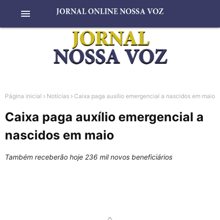
menu
Página inicial
Notícias
Caixa paga auxílio emergencial a nascidos em maio
Caixa paga auxílio emergencial a
nascidos em maio
Também receberão hoje 236 mil novos beneficiários