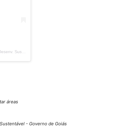
Uma publicação compartilhada por Sec. Est. do Meio Ambiente e Desenv. Sustentável de Goiás (@semadgoias)
tar áreas
Sustentável - Governo de Goiás