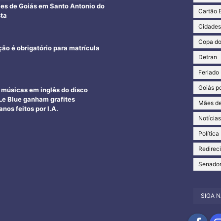
ães de Goiás em Santo Antonio do
Cartão 
sta
Cidade
Copa d
ção é obrigatório para matrícula
Detran
Feriado
Goiás po
e músicas em inglês do disco
e Blue ganham grafites
Mães de
nos feitos por I.A.
Notícia
Política
Redirec
Senado
SIGA N