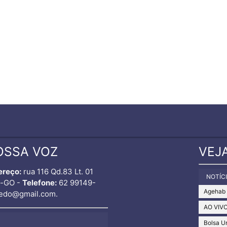
OSSA VOZ
VEJ
ereço:
rua 116 Qd.83 Lt. 01
NOTÍC
o-GO -
Telefone:
62 99149-
Agehab
edo@gmail.com.
AO VIV
Bolsa U