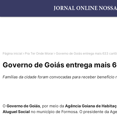
Página inicial
Pra Ter Onde Morar
Governo de Goiás entrega mais 633 cartõ
Governo de Goiás entrega mais 6
Famílias da cidade foram convocadas para receber benefício n
O
Governo de Goiás
, por meio da
Agência Goiana de Habita
Aluguel Social
no município de Formosa. O presidente da Ageh