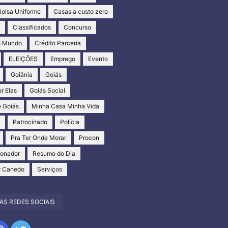
Bolsa Uniforme
Casas a custo zero
s
Classificados
Concurso
o Mundo
Crédito Parceria
ELEIÇÕES
Emprego
Evento
Goiânia
Goiás
r Elas
Goiás Social
 Goiás
Minha Casa Minha Vida
s
Patrocinado
Polícia
Pra Ter Onde Morar
Procon
ionador
Resumo do Dia
r Canedo
Serviços
AS REDES SOCIAIS