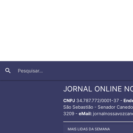
search
JORNAL ONLINE N
CNPJ
34.787.772/0001-37 -
End
São Sebastião - Senador Caned
3209 -
eMail:
jornalnossavozcan
MAIS LIDAS DA SEMANA