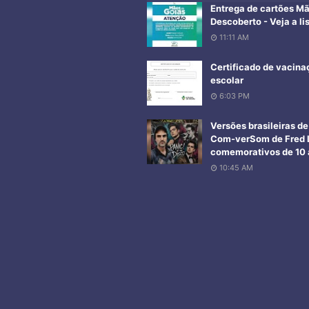
Entrega de cartões M
Descoberto - Veja a li
11:11 AM
Certificado de vacina
escolar
6:03 PM
Versões brasileiras d
Com-verSom de Fred L
comemorativos de 10 a
10:45 AM