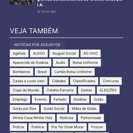
I.A.
10:45 AM
VEJA TAMBÉM
NOTÍCIAS POR ASSUNTOS
Agehab
ALEGO
Aluguel Social
AO VIVO
Aparecida de Goiânia
Audio
Bolsa Uniforme
Bombeiros
Brasil
Cartão Bolsa Uniforme
Casas a custo zero
Cidades
Classificados
Concurso
Copa do Mundo
Crédito Parceria
Detran
ELEIÇÕES
Emprego
Evento
Feriado
Goiânia
Goiás
Goiás por Elas
Goiás Social
Mães de Goiás
Minha Casa Minha Vida
Notícias
Patrocinado
Polícia
Política
Pra Ter Onde Morar
Procon