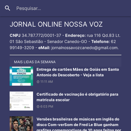
close
search
JORNAL ONLINE NOSSA VOZ
CNPJ
34.787.772/0001-37 -
Endereço:
rua 116 Qd.83 Lt.
01 São Sebastião - Senador Canedo-GO -
Telefone:
62
99149-3209 -
eMail:
jornalnossavozcanedo@gmail.com.
MAIS LIDAS DA SEMANA
Entrega de cartões Mães de Goiás em Santo
Antonio do Descoberto - Veja a lista
11:11 AM
Certificado de vacinação é obrigatório para
matrícula escolar
6:03 PM
Versões brasileiras de músicas em inglês do
disco Com-verSom de Fred Le Blue ganham
grafites comemorativos de 10 anos feitos por