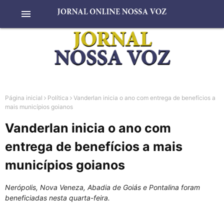
menu
Página inicial
Política
Vanderlan inicia o ano com entrega de benefícios a
mais municípios goianos
Vanderlan inicia o ano com
entrega de benefícios a mais
municípios goianos
Nerópolis, Nova Veneza, Abadia de Goiás e Pontalina foram
beneficiadas nesta quarta-feira.