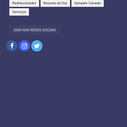
Redirecionador
Resumo do Dia
Senador Canedo
Serviços
SIGA NAS REDES SOCIAIS
Compartilhar
Compartilhar
Compartilhar
no
no
no
Facebook
Instagram
Twitter