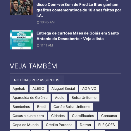
disco Com-verSom de Fred Le Blue ganham
grafites comemorativos de 10 anos feitos por
I.A.
10:45 AM
Entrega de cartões Mães de Goiás em Santo
Antonio do Descoberto - Veja a lista
11:11 AM
VEJA TAMBÉM
NOTÍCIAS POR ASSUNTOS
Agehab
ALEGO
Aluguel Social
AO VIVO
Aparecida de Goiânia
Audio
Bolsa Uniforme
Bombeiros
Brasil
Cartão Bolsa Uniforme
Casas a custo zero
Cidades
Classificados
Concurso
Copa do Mundo
Crédito Parceria
Detran
ELEIÇÕES