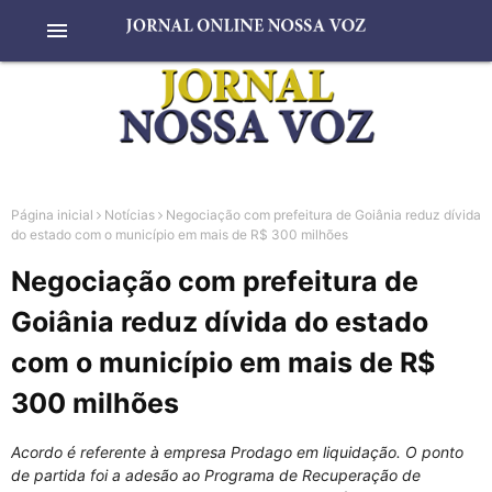
menu
Página inicial
Notícias
Negociação com prefeitura de Goiânia reduz dívida
do estado com o município em mais de R$ 300 milhões
Negociação com prefeitura de
Goiânia reduz dívida do estado
com o município em mais de R$
300 milhões
Acordo é referente à empresa Prodago em liquidação. O ponto
de partida foi a adesão ao Programa de Recuperação de