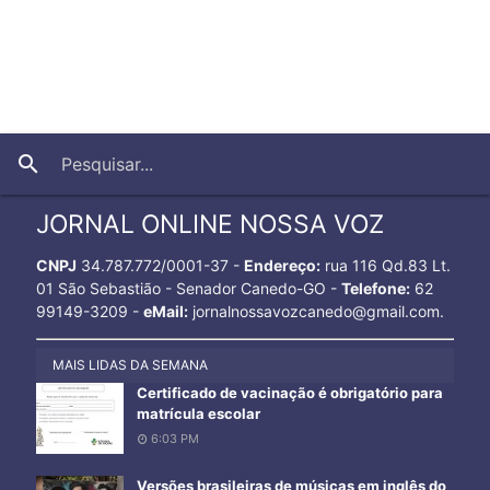
close
search
JORNAL ONLINE NOSSA VOZ
CNPJ
34.787.772/0001-37 -
Endereço:
rua 116 Qd.83 Lt.
01 São Sebastião - Senador Canedo-GO -
Telefone:
62
99149-3209 -
eMail:
jornalnossavozcanedo@gmail.com.
MAIS LIDAS DA SEMANA
Certificado de vacinação é obrigatório para
matrícula escolar
6:03 PM
Versões brasileiras de músicas em inglês do