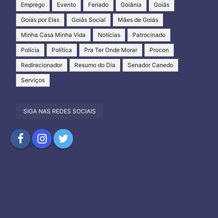
Emprego
Evento
Feriado
Goiânia
Goiás
Goiás por Elas
Goiás Social
Mães de Goiás
Minha Casa Minha Vida
Notícias
Patrocinado
Polícia
Política
Pra Ter Onde Morar
Procon
Redirecionador
Resumo do Dia
Senador Canedo
Serviços
SIGA NAS REDES SOCIAIS
Compartilhar
Compartilhar
Compartilhar
no
no
no
Facebook
Instagram
Twitter