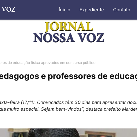
Ínicio
Expediente
Contato
ores de educação fìsica aprovados em concurso público
pedagogos e professores de educa
a sexta-feira (17/11). Convocados têm 30 dias para apresentar 
ia muito especial. Sejam bem-vindos”, destaca prefeito Marde