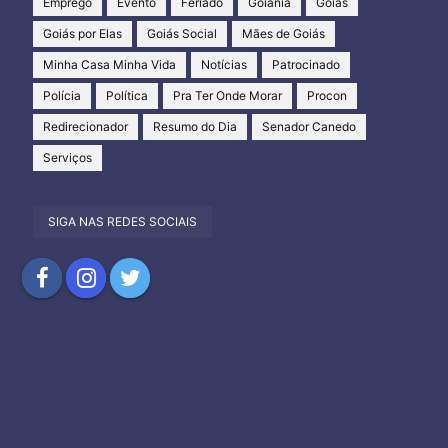
Emprego
Evento
Feriado
Goiânia
Goiás
Goiás por Elas
Goiás Social
Mães de Goiás
Minha Casa Minha Vida
Notícias
Patrocinado
Polícia
Política
Pra Ter Onde Morar
Procon
Redirecionador
Resumo do Dia
Senador Canedo
Serviços
SIGA NAS REDES SOCIAIS
Compartilhar
Compartilhar
Compartilhar
no
no
no
Facebook
Instagram
Twitter