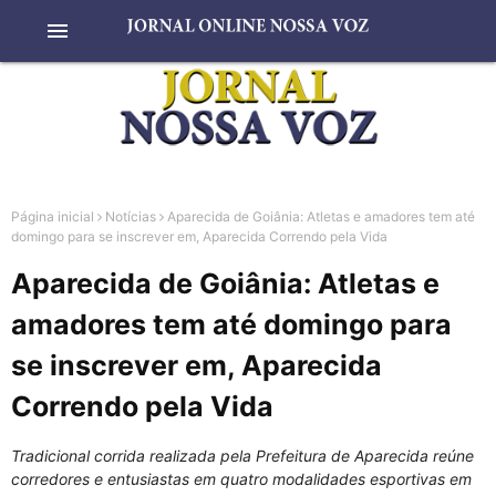
menu
Página inicial
Notícias
Aparecida de Goiânia: Atletas e amadores tem até
domingo para se inscrever em, Aparecida Correndo pela Vida
Aparecida de Goiânia: Atletas e
amadores tem até domingo para
se inscrever em, Aparecida
Correndo pela Vida
Tradicional corrida realizada pela Prefeitura de Aparecida reúne
corredores e entusiastas em quatro modalidades esportivas em