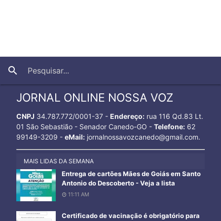
close
search
JORNAL ONLINE NOSSA VOZ
CNPJ
34.787.772/0001-37 -
Endereço:
rua 116 Qd.83 Lt.
01 São Sebastião - Senador Canedo-GO -
Telefone:
62
99149-3209 -
eMail:
jornalnossavozcanedo@gmail.com.
MAIS LIDAS DA SEMANA
Entrega de cartões Mães de Goiás em Santo
Antonio do Descoberto - Veja a lista
11:11 AM
Certificado de vacinação é obrigatório para