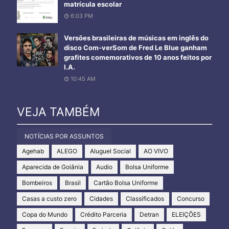
matrícula escolar
6:03 PM
Versões brasileiras de músicas em inglês do
disco Com-verSom de Fred Le Blue ganham
grafites comemorativos de 10 anos feitos por
I.A.
10:45 AM
VEJA TAMBÉM
NOTÍCIAS POR ASSUNTOS
Agehab
ALEGO
Aluguel Social
AO VIVO
Aparecida de Goiânia
Audio
Bolsa Uniforme
Bombeiros
Brasil
Cartão Bolsa Uniforme
Casas a custo zero
Cidades
Classificados
Concurso
Copa do Mundo
Crédito Parceria
Detran
ELEIÇÕES