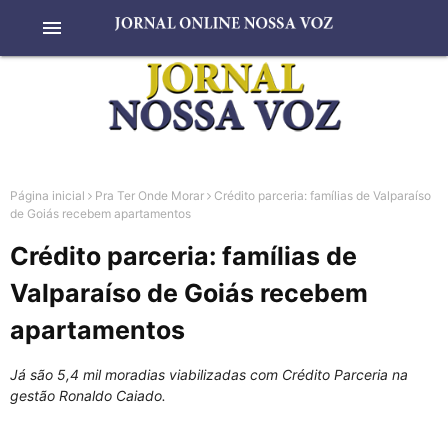
menu
Página inicial
Pra Ter Onde Morar
Crédito parceria: famílias de Valparaíso
de Goiás recebem apartamentos
Crédito parceria: famílias de
Valparaíso de Goiás recebem
apartamentos
Já são 5,4 mil moradias viabilizadas com Crédito Parceria na
gestão Ronaldo Caiado.