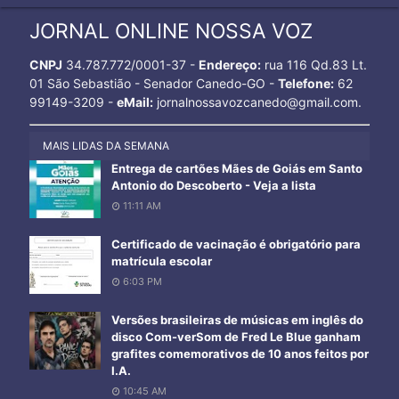
JORNAL ONLINE NOSSA VOZ
CNPJ
34.787.772/0001-37 -
Endereço:
rua 116 Qd.83 Lt.
01 São Sebastião - Senador Canedo-GO -
Telefone:
62
99149-3209 -
eMail:
jornalnossavozcanedo@gmail.com.
MAIS LIDAS DA SEMANA
Entrega de cartões Mães de Goiás em Santo
Antonio do Descoberto - Veja a lista
11:11 AM
Certificado de vacinação é obrigatório para
matrícula escolar
6:03 PM
Versões brasileiras de músicas em inglês do
disco Com-verSom de Fred Le Blue ganham
grafites comemorativos de 10 anos feitos por
I.A.
10:45 AM