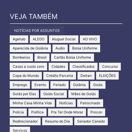
VEJA TAMBÉM
NOTÍCIAS POR ASSUNTOS
Agehab
ALEGO
Aluguel Social
AO VIVO
Aparecida de Goiânia
Audio
Bolsa Uniforme
Bombeiros
Brasil
Cartão Bolsa Uniforme
Casas a custo zero
Cidades
Classificados
Concurso
Copa do Mundo
Crédito Parceria
Detran
ELEIÇÕES
Emprego
Evento
Feriado
Goiânia
Goiás
Goiás por Elas
Goiás Social
Mães de Goiás
Minha Casa Minha Vida
Notícias
Patrocinado
Polícia
Política
Pra Ter Onde Morar
Procon
Redirecionador
Resumo do Dia
Senador Canedo
Serviços