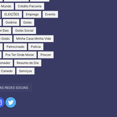
o Mundo
Crédito Parceria
ELEIÇÕES
Emprego
Evento
Goiânia
Goiás
r Elas
Goiás Social
 Goiás
Minha Casa Minha Vida
s
Patrocinado
Polícia
Pra Ter Onde Morar
Procon
ionador
Resumo do Dia
r Canedo
Serviços
AS REDES SOCIAIS
har
partilhar
Compartilhar