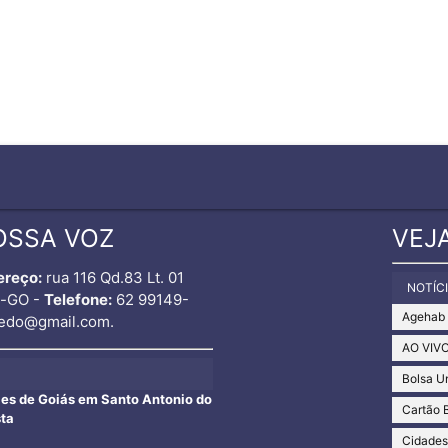
OSSA VOZ
VEJ
ereço:
rua 116 Qd.83 Lt. 01
NOTÍC
o-GO -
Telefone:
62 99149-
Agehab
edo@gmail.com.
AO VIV
Bolsa U
ães de Goiás em Santo Antonio do
Cartão 
sta
Cidade