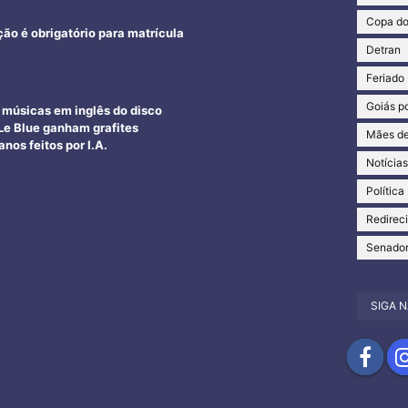
Copa d
ção é obrigatório para matrícula
Detran
Feriado
Goiás po
e músicas em inglês do disco
e Blue ganham grafites
Mães de
nos feitos por I.A.
Notícia
Política
Redirec
Senado
SIGA N
Compartil
Com