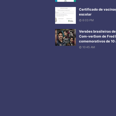
Certificado de vacina
escolar
6:03 PM
Versões brasileiras d
Com-verSom de Fred L
comemorativos de 10 a
10:45 AM