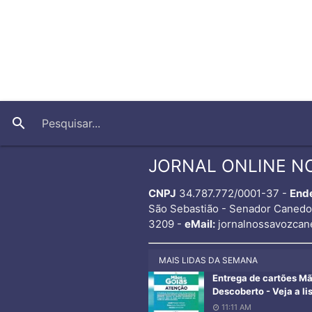
search
JORNAL ONLINE N
CNPJ
34.787.772/0001-37 -
End
São Sebastião - Senador Caned
3209 -
eMail:
jornalnossavozcan
MAIS LIDAS DA SEMANA
Entrega de cartões M
Descoberto - Veja a li
11:11 AM