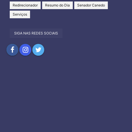
Redirecionador
Resumo do Dia
Senador Canedo
Serviços
SIGA NAS REDES SOCIAIS
Compartilhar
Compartilhar
Compartilhar
no
no
no
Facebook
Instagram
Twitter