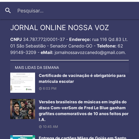
close
search
JORNAL ONLINE NOSSA VOZ
CNPJ
34.787.772/0001-37 -
Endereço:
rua 116 Qd.83 Lt.
01 São Sebastião - Senador Canedo-GO -
Telefone:
62
99149-3209 -
eMail:
jornalnossavozcanedo@gmail.com.
MAIS LIDAS DA SEMANA
Certificado de vacinação é obrigatório para
matrícula escolar
6:03 PM
Versões brasileiras de músicas em inglês do
disco Com-verSom de Fred Le Blue ganham
grafites comemorativos de 10 anos feitos por
I.A.
10:45 AM
Entrega de cartões Mães de Goiás em Santo