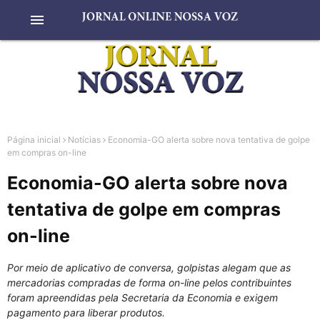
menu
Página inicial
Notícias
Economia-GO alerta sobre nova tentativa de golpe
em compras on-line
Economia-GO alerta sobre nova
tentativa de golpe em compras
on-line
Por meio de aplicativo de conversa, golpistas alegam que as
mercadorias compradas de forma on-line pelos contribuintes
foram apreendidas pela Secretaria da Economia e exigem
pagamento para liberar produtos.