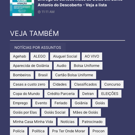
Antonio do Descoberto - Veja a lista
11:11 AM
VEJA TAMBÉM
NOTÍCIAS POR ASSUNTOS
Agehab
ALEGO
Aluguel Social
AO VIVO
Aparecida de Goiânia
Audio
Bolsa Uniforme
Bombeiros
Brasil
Cartão Bolsa Uniforme
Casas a custo zero
Cidades
Classificados
Concurso
Copa do Mundo
Crédito Parceria
Detran
ELEIÇÕES
Emprego
Evento
Feriado
Goiânia
Goiás
Goiás por Elas
Goiás Social
Mães de Goiás
Minha Casa Minha Vida
Notícias
Patrocinado
Polícia
Política
Pra Ter Onde Morar
Procon