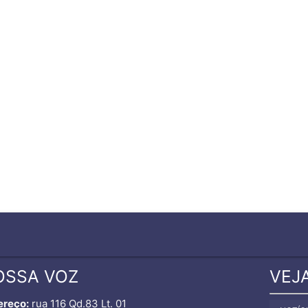
OSSA VOZ
VEJ
ereço:
rua 116 Qd.83 Lt. 01