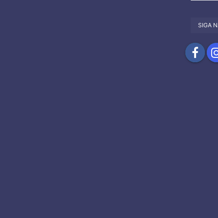
SIGA N
Compartil
Com
no
no
Facebook
Ins