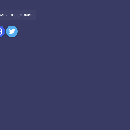
AS REDES SOCIAIS
har
partilhar
Compartilhar
no
tagram
Twitter