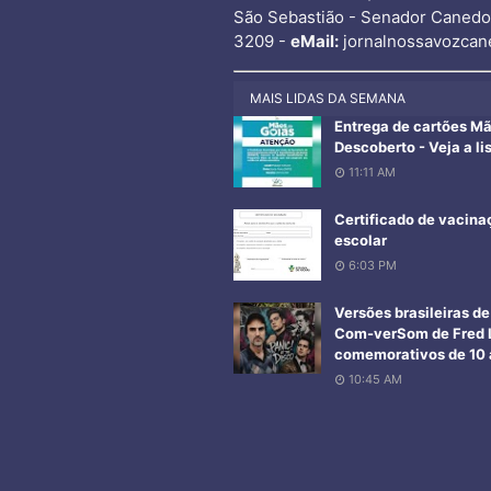
São Sebastião - Senador Caned
3209 -
eMail:
jornalnossavozcan
MAIS LIDAS DA SEMANA
Entrega de cartões M
Descoberto - Veja a li
11:11 AM
Certificado de vacina
escolar
6:03 PM
Versões brasileiras d
Com-verSom de Fred L
comemorativos de 10 a
10:45 AM