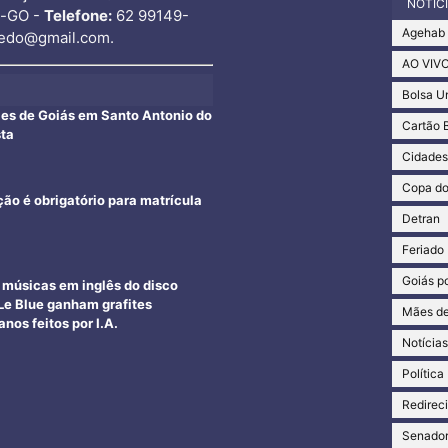
NOTÍC
o-GO -
Telefone:
62 99149-
Agehab
edo@gmail.com.
AO VIV
Bolsa U
ães de Goiás em Santo Antonio do
Cartão 
sta
Cidade
Copa d
ção é obrigatório para matrícula
Detran
Feriado
Goiás po
e músicas em inglês do disco
e Blue ganham grafites
Mães de
nos feitos por I.A.
Notícia
Política
Redirec
Senado