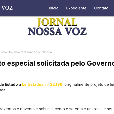
Ínicio
Expediente
Contato
da pelo Governo tem sanção publicada
to especial solicitada pelo Gover
 do Estado
a
Lei Estadual nº 22.196
, originalmente projeto de l
ada.
trezentos e noventa e seis mil, cento e setenta e um reais e s