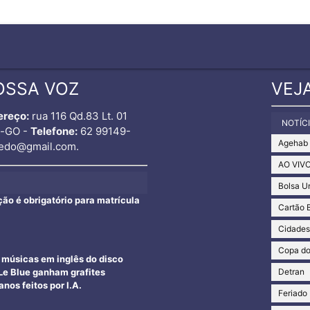
OSSA VOZ
VEJ
ereço:
rua 116 Qd.83 Lt. 01
NOTÍC
o-GO -
Telefone:
62 99149-
Agehab
edo@gmail.com.
AO VIV
Bolsa U
ção é obrigatório para matrícula
Cartão 
Cidade
Copa d
e músicas em inglês do disco
Detran
e Blue ganham grafites
nos feitos por I.A.
Feriado