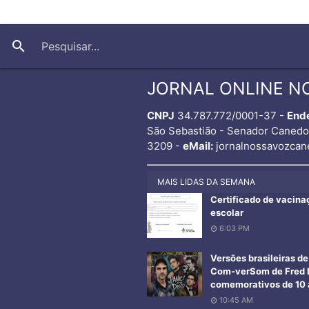
search
JORNAL ONLINE N
CNPJ
34.787.772/0001-37 -
End
São Sebastião - Senador Caned
3209 -
eMail:
jornalnossavozcan
MAIS LIDAS DA SEMANA
Certificado de vacina
escolar
6:03 PM
Versões brasileiras d
Com-verSom de Fred L
comemorativos de 10 a
10:45 AM