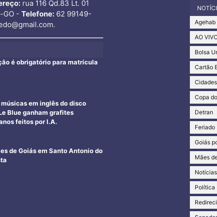
ereço:
rua 116 Qd.83 Lt. 01
NOTÍC
o-GO -
Telefone:
62 99149-
Agehab
edo@gmail.com.
AO VIV
Bolsa U
ção é obrigatório para matrícula
Cartão 
Cidade
Copa d
e músicas em inglês do disco
Detran
e Blue ganham grafites
nos feitos por I.A.
Feriado
Goiás po
ães de Goiás em Santo Antonio do
Mães de
sta
Notícia
Política
Redirec