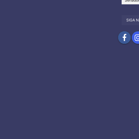
Senado
SIGA N
Compartil
Com
no
no
Facebook
Ins