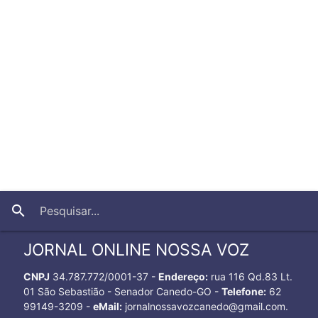
close
search
JORNAL ONLINE NOSSA VOZ
CNPJ
34.787.772/0001-37 -
Endereço:
rua 116 Qd.83 Lt.
01 São Sebastião - Senador Canedo-GO -
Telefone:
62
99149-3209 -
eMail:
jornalnossavozcanedo@gmail.com.