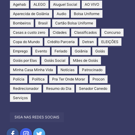
Agehab
ALEGO
Aluguel Social
AO VIVO
Aparecida de Goiânia
Audio
Bolsa Uniforme
Bombeiros
Brasil
Cartão Bolsa Uniforme
Casas a custo zero
Cidades
Classificados
Concurso
Copa do Mundo
Crédito Parceria
Detran
ELEIÇÕES
Emprego
Evento
Feriado
Goiânia
Goiás
Goiás por Elas
Goiás Social
Mães de Goiás
Minha Casa Minha Vida
Notícias
Patrocinado
Polícia
Política
Pra Ter Onde Morar
Procon
Redirecionador
Resumo do Dia
Senador Canedo
Serviços
SIGA NAS REDES SOCIAIS