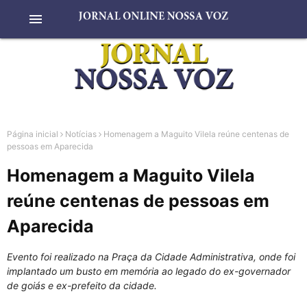
menu
Página inicial
Notícias
Homenagem a Maguito Vilela reúne centenas de
pessoas em Aparecida
Homenagem a Maguito Vilela
reúne centenas de pessoas em
Aparecida
Evento foi realizado na Praça da Cidade Administrativa, onde foi
implantado um busto em memória ao legado do ex-governador
de goiás e ex-prefeito da cidade.