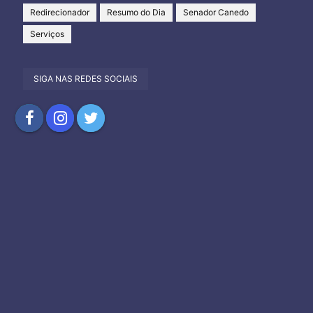
Redirecionador
Resumo do Dia
Senador Canedo
Serviços
SIGA NAS REDES SOCIAIS
Compartilhar
Compartilhar
Compartilhar
no
no
no
Facebook
Instagram
Twitter