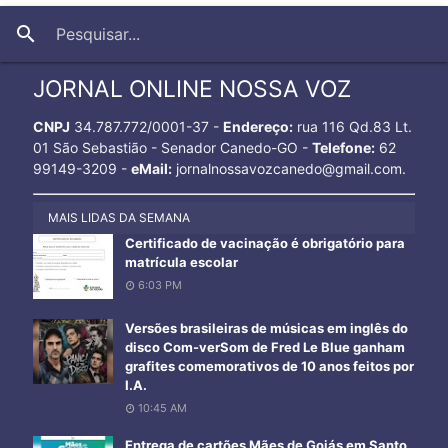
close
search
JORNAL ONLINE NOSSA VOZ
CNPJ
34.787.772/0001-37 -
Endereço:
rua 116 Qd.83 Lt.
01 São Sebastião - Senador Canedo-GO -
Telefone:
62
99149-3209 -
eMail:
jornalnossavozcanedo@gmail.com.
MAIS LIDAS DA SEMANA
Certificado de vacinação é obrigatório para
matrícula escolar
6:03 PM
Versões brasileiras de músicas em inglês do
disco Com-verSom de Fred Le Blue ganham
grafites comemorativos de 10 anos feitos por
I.A.
10:45 AM
Entrega de cartões Mães de Goiás em Santo