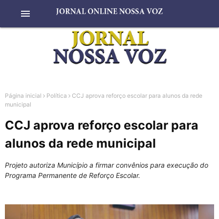
menu
Página inicial
Política
CCJ aprova reforço escolar para alunos da rede
municipal
CCJ aprova reforço escolar para
alunos da rede municipal
Projeto autoriza Município a firmar convênios para execução do
Programa Permanente de Reforço Escolar.