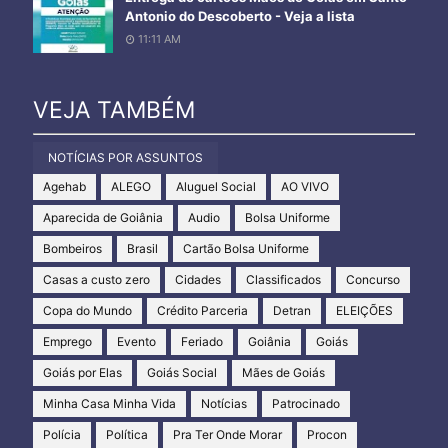
Antonio do Descoberto - Veja a lista
11:11 AM
VEJA TAMBÉM
NOTÍCIAS POR ASSUNTOS
Agehab
ALEGO
Aluguel Social
AO VIVO
Aparecida de Goiânia
Audio
Bolsa Uniforme
Bombeiros
Brasil
Cartão Bolsa Uniforme
Casas a custo zero
Cidades
Classificados
Concurso
Copa do Mundo
Crédito Parceria
Detran
ELEIÇÕES
Emprego
Evento
Feriado
Goiânia
Goiás
Goiás por Elas
Goiás Social
Mães de Goiás
Minha Casa Minha Vida
Notícias
Patrocinado
Polícia
Política
Pra Ter Onde Morar
Procon