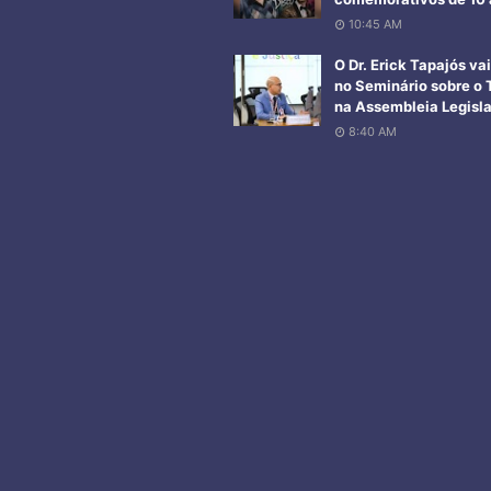
10:45 AM
O Dr. Erick Tapajós v
no Seminário sobre o 
na Assembleia Legisla
8:40 AM