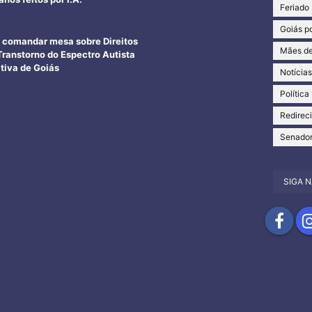
Feriado
Goiás po
ai comandar mesa sobre Direitos
Mães de
Transtorno do Espectro Autista
tiva de Goiás
Notícia
Política
Redirec
Senado
SIGA N
Compartil
Com
no
no
Facebook
Ins