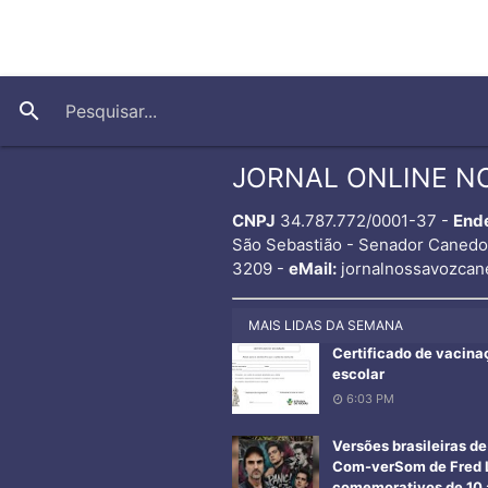
search
JORNAL ONLINE N
CNPJ
34.787.772/0001-37 -
End
São Sebastião - Senador Caned
3209 -
eMail:
jornalnossavozcan
MAIS LIDAS DA SEMANA
Certificado de vacina
escolar
6:03 PM
Versões brasileiras d
Com-verSom de Fred L
comemorativos de 10 a