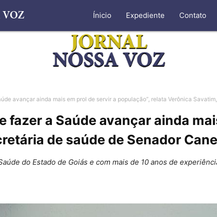
Ínicio
Expediente
Contato
úde avançar ainda mais em prol de servir a população”, relata Verônica Savatim
fazer a Saúde avançar ainda mais 
cretária de saúde de Senador Can
aúde do Estado de Goiás e com mais de 10 anos de experiência,