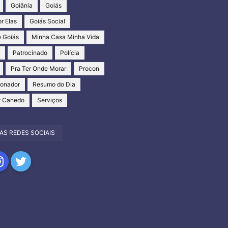
Goiânia
Goiás
r Elas
Goiás Social
 Goiás
Minha Casa Minha Vida
s
Patrocinado
Polícia
Pra Ter Onde Morar
Procon
ionador
Resumo do Dia
r Canedo
Serviços
AS REDES SOCIAIS
har
partilhar
Compartilhar
no
tagram
Twitter