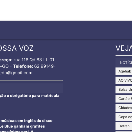
OSSA VOZ
VEJ
ereço:
rua 116 Qd.83 Lt. 01
NOTÍC
o-GO -
Telefone:
62 99149-
Agehab
edo@gmail.com.
AO VIV
Bolsa U
ção é obrigatório para matrícula
Cartão 
Cidade
Copa d
e músicas em inglês do disco
Detran
e Blue ganham grafites
nos feitos por I.A.