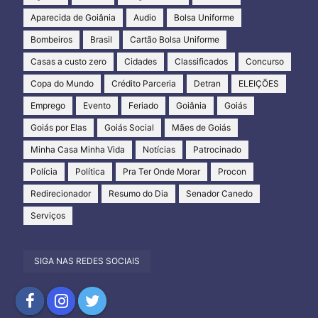
Aparecida de Goiânia
Audio
Bolsa Uniforme
Bombeiros
Brasil
Cartão Bolsa Uniforme
Casas a custo zero
Cidades
Classificados
Concurso
Copa do Mundo
Crédito Parceria
Detran
ELEIÇÕES
Emprego
Evento
Feriado
Goiânia
Goiás
Goiás por Elas
Goiás Social
Mães de Goiás
Minha Casa Minha Vida
Notícias
Patrocinado
Polícia
Política
Pra Ter Onde Morar
Procon
Redirecionador
Resumo do Dia
Senador Canedo
Serviços
SIGA NAS REDES SOCIAIS