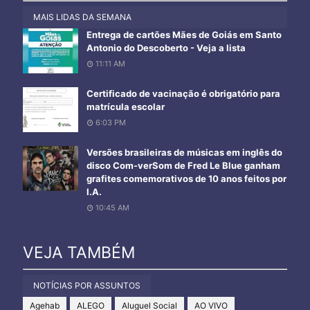
MAIS LIDAS DA SEMANA
Entrega de cartões Mães de Goiás em Santo
Antonio do Descoberto - Veja a lista
11:11 AM
Certificado de vacinação é obrigatório para
matrícula escolar
6:03 PM
Versões brasileiras de músicas em inglês do
disco Com-verSom de Fred Le Blue ganham
grafites comemorativos de 10 anos feitos por
I.A.
10:45 AM
VEJA TAMBÉM
NOTÍCIAS POR ASSUNTOS
Agehab
ALEGO
Aluguel Social
AO VIVO