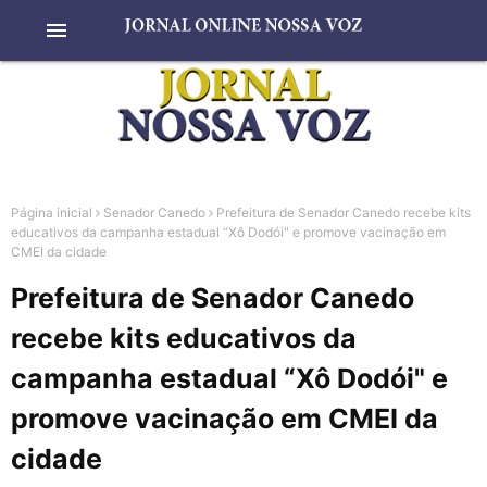
menu
Página inicial
Senador Canedo
Prefeitura de Senador Canedo recebe kits
educativos da campanha estadual “Xô Dodói" e promove vacinação em
CMEI da cidade
Prefeitura de Senador Canedo
recebe kits educativos da
campanha estadual “Xô Dodói" e
promove vacinação em CMEI da
cidade