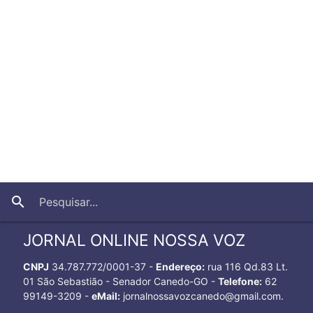
close
search
JORNAL ONLINE NOSSA VOZ
CNPJ
34.787.772/0001-37 -
Endereço:
rua 116 Qd.83 Lt.
01 São Sebastião - Senador Canedo-GO -
Telefone:
62
99149-3209 -
eMail:
jornalnossavozcanedo@gmail.com.