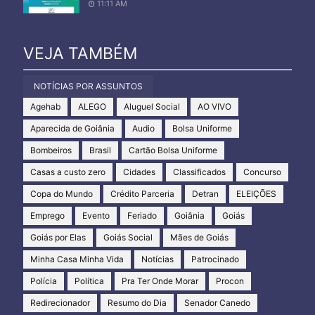
11:11 AM
VEJA TAMBÉM
NOTÍCIAS POR ASSUNTOS
Agehab
ALEGO
Aluguel Social
AO VIVO
Aparecida de Goiânia
Audio
Bolsa Uniforme
Bombeiros
Brasil
Cartão Bolsa Uniforme
Casas a custo zero
Cidades
Classificados
Concurso
Copa do Mundo
Crédito Parceria
Detran
ELEIÇÕES
Emprego
Evento
Feriado
Goiânia
Goiás
Goiás por Elas
Goiás Social
Mães de Goiás
Minha Casa Minha Vida
Notícias
Patrocinado
Polícia
Política
Pra Ter Onde Morar
Procon
Redirecionador
Resumo do Dia
Senador Canedo