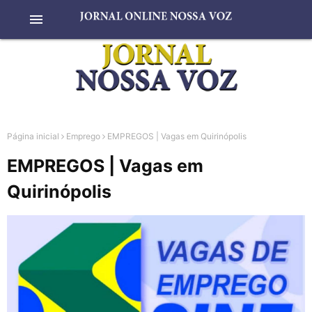
menu
Página inicial
Emprego
EMPREGOS | Vagas em Quirinópolis
EMPREGOS | Vagas em
Quirinópolis