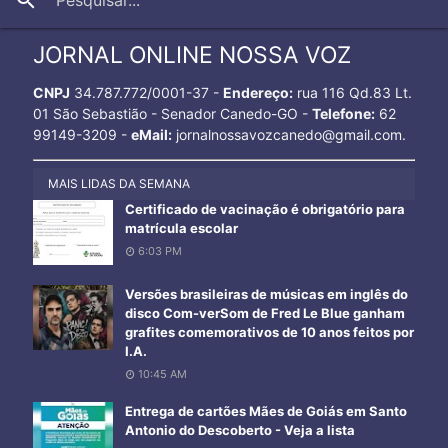
JORNAL ONLINE NOSSA VOZ
CNPJ
34.787.772/0001-37 -
Endereço:
rua 116 Qd.83 Lt.
01 São Sebastião - Senador Canedo-GO -
Telefone:
62
99149-3209 -
eMail:
jornalnossavozcanedo@gmail.com.
MAIS LIDAS DA SEMANA
Certificado de vacinação é obrigatório para
matrícula escolar
6:03 PM
Versões brasileiras de músicas em inglês do
disco Com-verSom de Fred Le Blue ganham
grafites comemorativos de 10 anos feitos por
I.A.
10:45 AM
Entrega de cartões Mães de Goiás em Santo
Antonio do Descoberto - Veja a lista