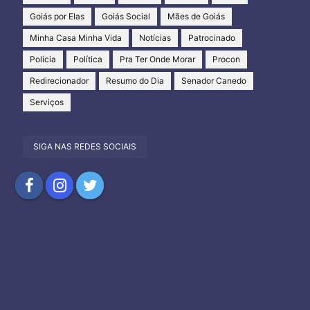
Goiás por Elas
Goiás Social
Mães de Goiás
Minha Casa Minha Vida
Notícias
Patrocinado
Polícia
Política
Pra Ter Onde Morar
Procon
Redirecionador
Resumo do Dia
Senador Canedo
Serviços
SIGA NAS REDES SOCIAIS
Compartilhar
Compartilhar
Compartilhar
no
no
no
Facebook
Instagram
Twitter