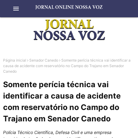
menu
Página inicial
Senador Canedo
Somente perícia técnica vai identificar a
causa de acidente com reservatório no Campo do Trajano em Senador
Canedo
Somente perícia técnica vai
identificar a causa de acidente
com reservatório no Campo do
Trajano em Senador Canedo
Polícia Técnico Científica, Defesa Civil e uma empresa