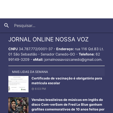
close
search
JORNAL ONLINE NOSSA VOZ
CNPJ
34.787.772/0001-37 -
Endereço:
rua 116 Qd.83 Lt.
01 São Sebastião - Senador Canedo-GO -
Telefone:
62
99149-3209 -
eMail:
jornalnossavozcanedo@gmail.com.
MAIS LIDAS DA SEMANA
Certificado de vacinação é obrigatório para
matrícula escolar
6:03 PM
Versões brasileiras de músicas em inglês do
disco Com-verSom de Fred Le Blue ganham
grafites comemorativos de 10 anos feitos por