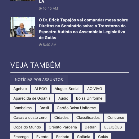
I.A.
10:45 AM
O Dr. Erick Tapajós vai comandar mesa sobre
Direitos no Seminário sobre o Transtorno do
Espectro Autista na Assembleia Legislativa
de Goiás
8:40 AM
VEJA TAMBÉM
NOTÍCIAS POR ASSUNTOS
Agehab
ALEGO
Aluguel Social
AO VIVO
Aparecida de Goiânia
Audio
Bolsa Uniforme
Bombeiros
Brasil
Cartão Bolsa Uniforme
Casas a custo zero
Cidades
Classificados
Concurso
Copa do Mundo
Crédito Parceria
Detran
ELEIÇÕES
Emprego
Evento
Feriado
Goiânia
Goiás