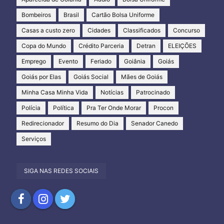
Bombeiros
Brasil
Cartão Bolsa Uniforme
Casas a custo zero
Cidades
Classificados
Concurso
Copa do Mundo
Crédito Parceria
Detran
ELEIÇÕES
Emprego
Evento
Feriado
Goiânia
Goiás
Goiás por Elas
Goiás Social
Mães de Goiás
Minha Casa Minha Vida
Notícias
Patrocinado
Polícia
Política
Pra Ter Onde Morar
Procon
Redirecionador
Resumo do Dia
Senador Canedo
Serviços
SIGA NAS REDES SOCIAIS
Compartilhar
Compartilhar
Compartilhar