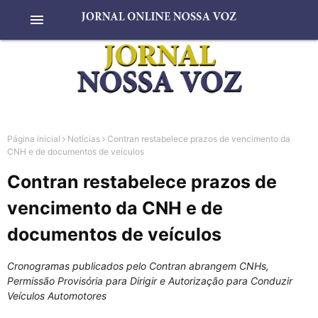
menu
Página inicial
Notícias
Contran restabelece prazos de vencimento da
CNH e de documentos de veículos
Contran restabelece prazos de
vencimento da CNH e de
documentos de veículos
Cronogramas publicados pelo Contran abrangem CNHs,
Permissão Provisória para Dirigir e Autorização para Conduzir
Veículos Automotores