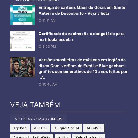
Entrega de cartões Mães de Goiás em Santo
Antonio do Descoberto - Veja a lista
11:11 AM
Certificado de vacinação é obrigatório para
matrícula escolar
6:03 PM
Versões brasileiras de músicas em inglês do
disco Com-verSom de Fred Le Blue ganham
grafites comemorativos de 10 anos feitos por
I.A.
10:45 AM
VEJA TAMBÉM
NOTÍCIAS POR ASSUNTOS
Agehab
ALEGO
Aluguel Social
AO VIVO
Aparecida de Goiânia
Audio
Bolsa Uniforme