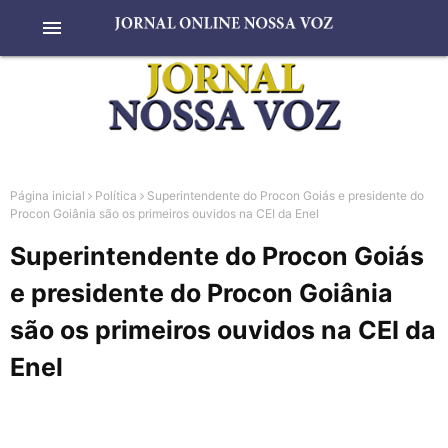
menu
Página inicial
Política
Superintendente do Procon Goiás e presidente do
Procon Goiânia são os primeiros ouvidos na CEI da Enel
Superintendente do Procon Goiás
e presidente do Procon Goiânia
são os primeiros ouvidos na CEI da
Enel