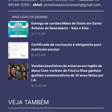
99149-3209 -
eMail:
jornalnossavozcanedo@gmail.com.
MAIS LIDAS DA SEMANA
Entrega de cartões Mães de Goiás em Santo
Antonio do Descoberto - Veja a lista
11:11 AM
Certificado de vacinação é obrigatório para
matrícula escolar
6:03 PM
Versões brasileiras de músicas em inglês do
disco Com-verSom de Fred Le Blue ganham
grafites comemorativos de 10 anos feitos por
I.A.
10:45 AM
VEJA TAMBÉM