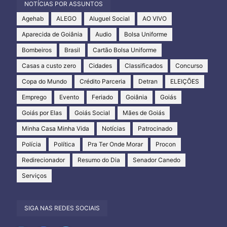
NOTÍCIAS POR ASSUNTOS
Agehab
ALEGO
Aluguel Social
AO VIVO
Aparecida de Goiânia
Audio
Bolsa Uniforme
Bombeiros
Brasil
Cartão Bolsa Uniforme
Casas a custo zero
Cidades
Classificados
Concurso
Copa do Mundo
Crédito Parceria
Detran
ELEIÇÕES
Emprego
Evento
Feriado
Goiânia
Goiás
Goiás por Elas
Goiás Social
Mães de Goiás
Minha Casa Minha Vida
Notícias
Patrocinado
Polícia
Política
Pra Ter Onde Morar
Procon
Redirecionador
Resumo do Dia
Senador Canedo
Serviços
SIGA NAS REDES SOCIAIS