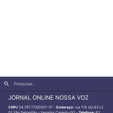
close
search
JORNAL ONLINE NOSSA VOZ
CNPJ
34.787.772/0001-37 -
Endereço:
rua 116 Qd.83 Lt.
01 São Sebastião - Senador Canedo-GO -
Telefone:
62