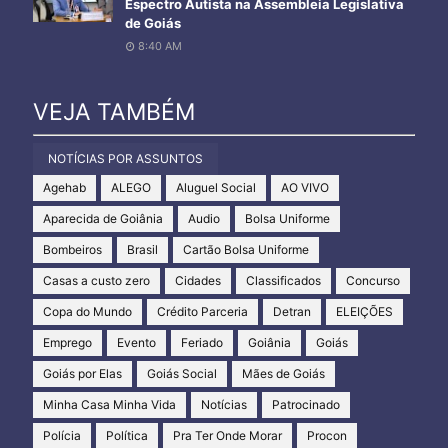
Espectro Autista na Assembleia Legislativa
de Goiás
8:40 AM
VEJA TAMBÉM
NOTÍCIAS POR ASSUNTOS
Agehab
ALEGO
Aluguel Social
AO VIVO
Aparecida de Goiânia
Audio
Bolsa Uniforme
Bombeiros
Brasil
Cartão Bolsa Uniforme
Casas a custo zero
Cidades
Classificados
Concurso
Copa do Mundo
Crédito Parceria
Detran
ELEIÇÕES
Emprego
Evento
Feriado
Goiânia
Goiás
Goiás por Elas
Goiás Social
Mães de Goiás
Minha Casa Minha Vida
Notícias
Patrocinado
Polícia
Política
Pra Ter Onde Morar
Procon