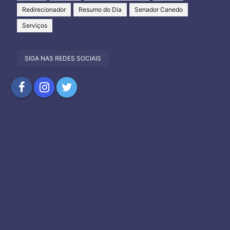
Redirecionador
Resumo do Dia
Senador Canedo
Serviços
SIGA NAS REDES SOCIAIS
Compartilhar
Compartilhar
Compartilhar
no
no
no
Facebook
Instagram
Twitter