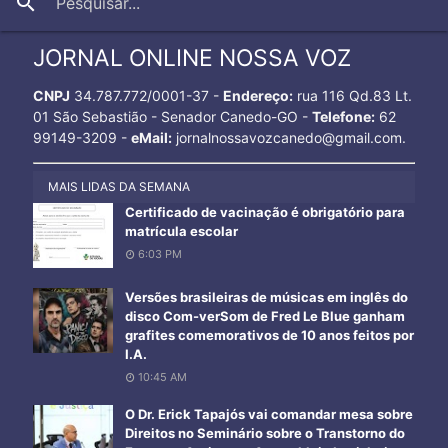
close
search
JORNAL ONLINE NOSSA VOZ
CNPJ
34.787.772/0001-37 -
Endereço:
rua 116 Qd.83 Lt.
01 São Sebastião - Senador Canedo-GO -
Telefone:
62
99149-3209 -
eMail:
jornalnossavozcanedo@gmail.com.
MAIS LIDAS DA SEMANA
Certificado de vacinação é obrigatório para
matrícula escolar
6:03 PM
Versões brasileiras de músicas em inglês do
disco Com-verSom de Fred Le Blue ganham
grafites comemorativos de 10 anos feitos por
I.A.
10:45 AM
O Dr. Erick Tapajós vai comandar mesa sobre
Direitos no Seminário sobre o Transtorno do