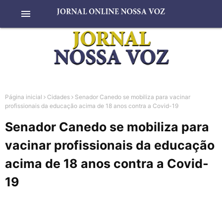
menu
Página inicial
Cidades
Senador Canedo se mobiliza para vacinar
profissionais da educação acima de 18 anos contra a Covid-19
Senador Canedo se mobiliza para
vacinar profissionais da educação
acima de 18 anos contra a Covid-
19