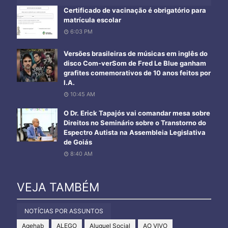
Certificado de vacinação é obrigatório para
matrícula escolar
6:03 PM
Versões brasileiras de músicas em inglês do
disco Com-verSom de Fred Le Blue ganham
grafites comemorativos de 10 anos feitos por
I.A.
10:45 AM
O Dr. Erick Tapajós vai comandar mesa sobre
Direitos no Seminário sobre o Transtorno do
Espectro Autista na Assembleia Legislativa
de Goiás
8:40 AM
VEJA TAMBÉM
NOTÍCIAS POR ASSUNTOS
Agehab
ALEGO
Aluguel Social
AO VIVO