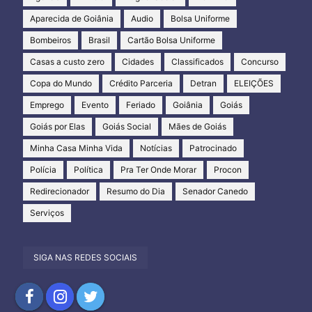
Aparecida de Goiânia
Audio
Bolsa Uniforme
Bombeiros
Brasil
Cartão Bolsa Uniforme
Casas a custo zero
Cidades
Classificados
Concurso
Copa do Mundo
Crédito Parceria
Detran
ELEIÇÕES
Emprego
Evento
Feriado
Goiânia
Goiás
Goiás por Elas
Goiás Social
Mães de Goiás
Minha Casa Minha Vida
Notícias
Patrocinado
Polícia
Política
Pra Ter Onde Morar
Procon
Redirecionador
Resumo do Dia
Senador Canedo
Serviços
SIGA NAS REDES SOCIAIS