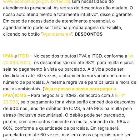
www.economia.go.gov.br/facilita
,sem necessidade do
atendimento presencial. As regras de descontos não mudam. O
nosso auto atendimento é totalmente intuitivo”, disse o gerente.
Em caso de necessidade de atendimento presencial, o
agendamento pode ser feito na própria página do Facilita,
clicando no botão “
Agendamento
”.
DESCONTOS
IPVA
e
ITCD
– No caso dos tributos IPVA e ITCD, conforme a
lei
20.966/2020
, os descontos são de até 98% para multa e juros,
seja no pagamento à vista ou parcelado. A dívida pode ser
dividida em até 60 vezes, o abatimento vai variar conforme o
número de parcelas. A mesma regra vale para os juros e mora de
multas ambientais. (
Veja o passo a passo para pagar o
IPVA
)
ICMS
– Para negociar o ICMS, de acordo com a
lei nº
20.939
, se o pagamento for à vista serão concedidos descontos
de 90% nos juros de débitos de ICMS, e até 98% na multa pelo
atraso (inclusive pecuniárias). O débito pode ser parcelado,
porém, com descontos somente na multa, variando de 98% a
60%, conforme a quantidade de parcelas. Em regra será
parcelado em até 60 vezes, mas em casos especiais pode ser