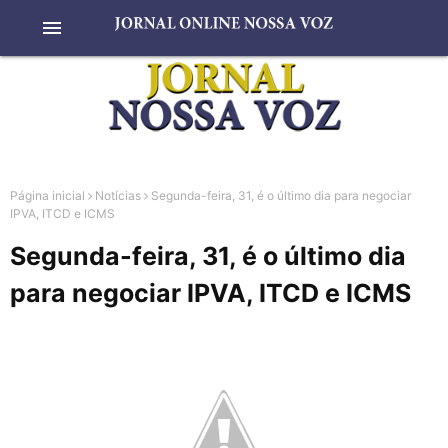
menu
Página inicial
Notícias
Segunda-feira, 31, é o último dia para negociar
IPVA, ITCD e ICMS
Segunda-feira, 31, é o último dia
para negociar IPVA, ITCD e ICMS