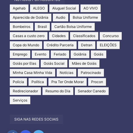
Agehab
ALEGO
Aluguel Social
AO VIVO
Aparecida de Goiânia
Audio
Bolsa Uniforme
Bombeiros
Brasil
Cartão Bolsa Uniforme
Casas a custo zero
Cidades
Classificados
Concurso
Copa do Mundo
Crédito Parceria
Detran
ELEIÇÕES
Emprego
Evento
Feriado
Goiânia
Goiás
Goiás por Elas
Goiás Social
Mães de Goiás
Minha Casa Minha Vida
Notícias
Patrocinado
Polícia
Política
Pra Ter Onde Morar
Procon
Redirecionador
Resumo do Dia
Senador Canedo
Serviços
SIGA NAS REDES SOCIAIS