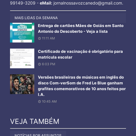
99149-3209 -
eMail:
jornalnossavozcanedo@gmail.com.
MAIS LIDAS DA SEMANA
Entrega de cartões Mães de Goiás em Santo
Antonio do Descoberto - Veja a lista
11:11 AM
Certificado de vacinação é obrigatório para
matrícula escolar
6:03 PM
Versões brasileiras de músicas em inglês do
disco Com-verSom de Fred Le Blue ganham
grafites comemorativos de 10 anos feitos por
I.A.
10:45 AM
VEJA TAMBÉM
NOTÍCIAS POR ASSUNTOS