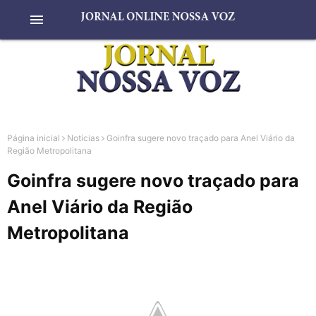
menu
Página inicial
Notícias
Goinfra sugere novo traçado para Anel Viário da
Região Metropolitana
Goinfra sugere novo traçado para
Anel Viário da Região
Metropolitana