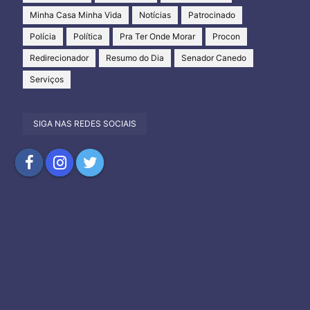
Minha Casa Minha Vida
Notícias
Patrocinado
Polícia
Política
Pra Ter Onde Morar
Procon
Redirecionador
Resumo do Dia
Senador Canedo
Serviços
SIGA NAS REDES SOCIAIS
Compartilhar
Compartilhar
Compartilhar
no
no
no
Facebook
Instagram
Twitter