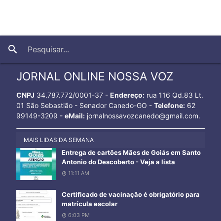
close
search
JORNAL ONLINE NOSSA VOZ
CNPJ
34.787.772/0001-37 -
Endereço:
rua 116 Qd.83 Lt.
01 São Sebastião - Senador Canedo-GO -
Telefone:
62
99149-3209 -
eMail:
jornalnossavozcanedo@gmail.com.
MAIS LIDAS DA SEMANA
Entrega de cartões Mães de Goiás em Santo
Antonio do Descoberto - Veja a lista
11:11 AM
Certificado de vacinação é obrigatório para
matrícula escolar
6:03 PM