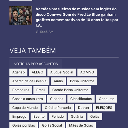
Versões brasileiras de músicas em inglês do
disco Com-verSom de Fred Le Blue ganham
grafites comemorativos de 10 anos feitos por
I.A.
10:45 AM
VEJA TAMBÉM
NOTÍCIAS POR ASSUNTOS
Agehab
ALEGO
Aluguel Social
AO VIVO
Aparecida de Goiânia
Audio
Bolsa Uniforme
Bombeiros
Brasil
Cartão Bolsa Uniforme
Casas a custo zero
Cidades
Classificados
Concurso
Copa do Mundo
Crédito Parceria
Detran
ELEIÇÕES
Emprego
Evento
Feriado
Goiânia
Goiás
Goiás por Elas
Goiás Social
Mães de Goiás