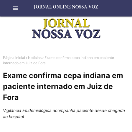
menu
Página inicial
Notícias
Exame confirma cepa indiana em paciente
internado em Juiz de Fora
Exame confirma cepa indiana em
paciente internado em Juiz de
Fora
Vigilância Epidemiológica acompanha paciente desde chegada
ao hospital