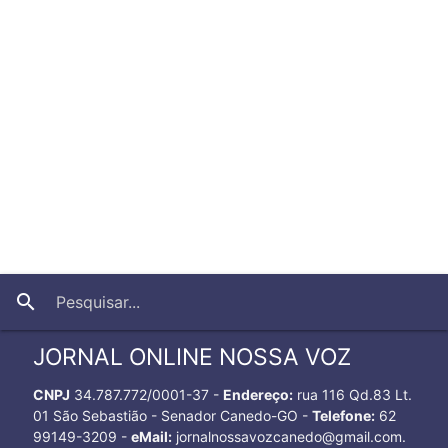
close
search
JORNAL ONLINE NOSSA VOZ
CNPJ
34.787.772/0001-37 -
Endereço:
rua 116 Qd.83 Lt.
01 São Sebastião - Senador Canedo-GO -
Telefone:
62
99149-3209 -
eMail:
jornalnossavozcanedo@gmail.com.