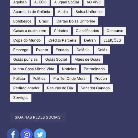
Agehab
ALEGO
Aluguel Social
AO VIVO
Aparecida de Goiânia
Audio
Bolsa Uniforme
Bombeiros
Brasil
Cartão Bolsa Uniforme
Casas a custo zero
Cidades
Classificados
Concurso
Copa do Mundo
Crédito Parceria
Detran
ELEIÇÕES
Emprego
Evento
Feriado
Goiânia
Goiás
Goiás por Elas
Goiás Social
Mães de Goiás
Minha Casa Minha Vida
Notícias
Patrocinado
Polícia
Política
Pra Ter Onde Morar
Procon
Redirecionador
Resumo do Dia
Senador Canedo
Serviços
SIGA NAS REDES SOCIAIS