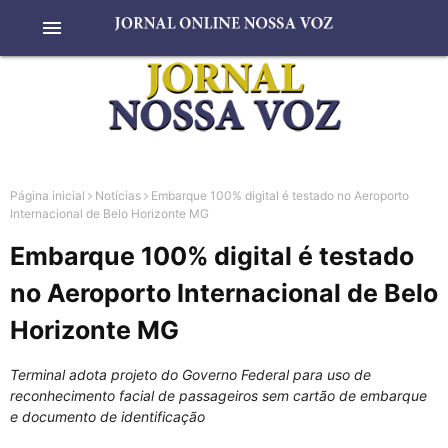
menu
Página inicial
Notícias
Embarque 100% digital é testado no Aeroporto
Internacional de Belo Horizonte MG
Embarque 100% digital é testado
no Aeroporto Internacional de Belo
Horizonte MG
Terminal adota projeto do Governo Federal para uso de
reconhecimento facial de passageiros sem cartão de embarque
e documento de identificação