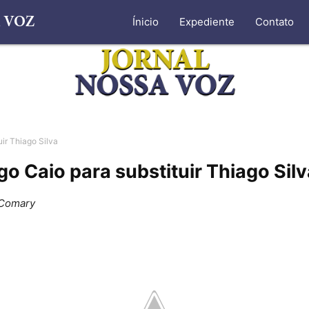
Ínicio
Expediente
Contato
uir Thiago Silva
go Caio para substituir Thiago Silv
 Comary