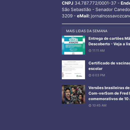
CNPJ
34.787.772/0001-37 -
End
São Sebastião - Senador Caned
3209 -
eMail:
jornalnossavozcan
MAIS LIDAS DA SEMANA
Entrega de cartões M
Descoberto - Veja a li
11:11 AM
Certificado de vacina
escolar
6:03 PM
Versões brasileiras d
Com-verSom de Fred L
comemorativos de 10 a
10:45 AM