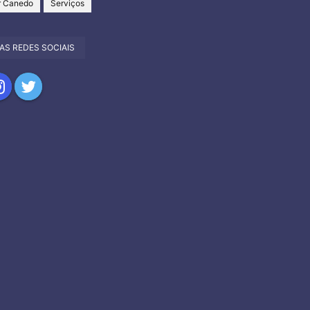
r Canedo
Serviços
AS REDES SOCIAIS
har
partilhar
Compartilhar
no
tagram
Twitter