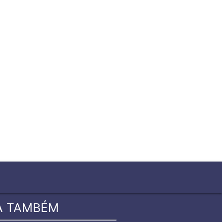
close
A TAMBÉM