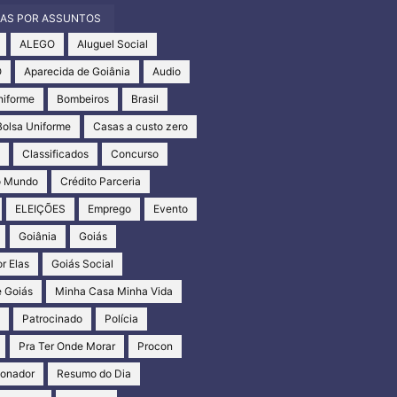
IAS POR ASSUNTOS
ALEGO
Aluguel Social
O
Aparecida de Goiânia
Audio
niforme
Bombeiros
Brasil
Bolsa Uniforme
Casas a custo zero
s
Classificados
Concurso
o Mundo
Crédito Parceria
ELEIÇÕES
Emprego
Evento
Goiânia
Goiás
r Elas
Goiás Social
 Goiás
Minha Casa Minha Vida
s
Patrocinado
Polícia
Pra Ter Onde Morar
Procon
ionador
Resumo do Dia