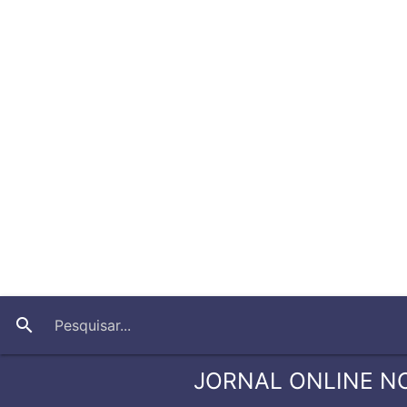
search
JORNAL ONLINE N