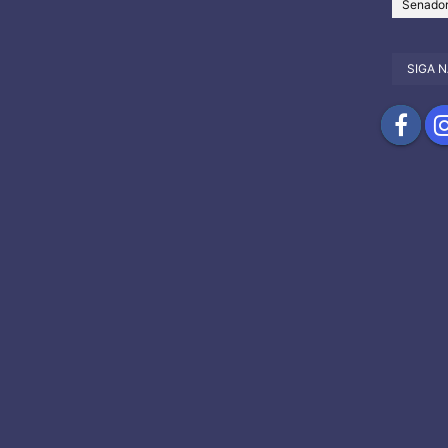
Senado
SIGA N
Compartil
Com
no
no
Facebook
Ins