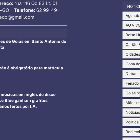
ereço:
rua 116 Qd.83 Lt. 01
NOTÍC
o-GO -
Telefone:
62 99149-
Agehab
edo@gmail.com.
AO VIV
Bolsa U
ães de Goiás em Santo Antonio do
Cartão 
sta
Cidade
Copa d
ção é obrigatório para matrícula
Detran
Feriado
Goiás po
e músicas em inglês do disco
e Blue ganham grafites
Mães de
nos feitos por I.A.
Notícia
Política
Redirec