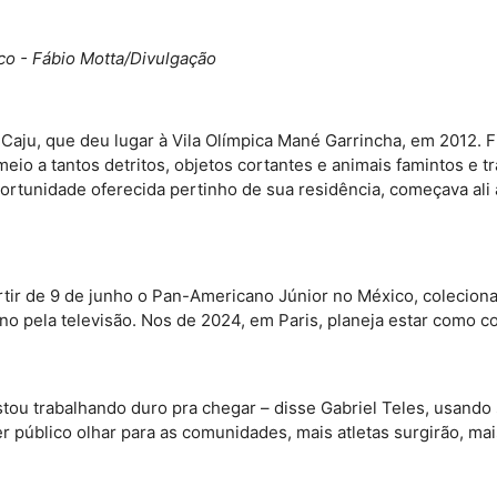
co - Fábio Motta/Divulgação
o Caju, que deu lugar à Vila Olímpica Mané Garrincha, em 2012. 
meio a tantos detritos, objetos cortantes e animais famintos e 
rtunidade oferecida pertinho de sua residência, começava ali a s
 partir de 9 de junho o Pan-Americano Júnior no México, coleci
ano pela televisão. Nos de 2024, em Paris, planeja estar como c
ou trabalhando duro pra chegar – disse Gabriel Teles, usando 
r público olhar para as comunidades, mais atletas surgirão, ma