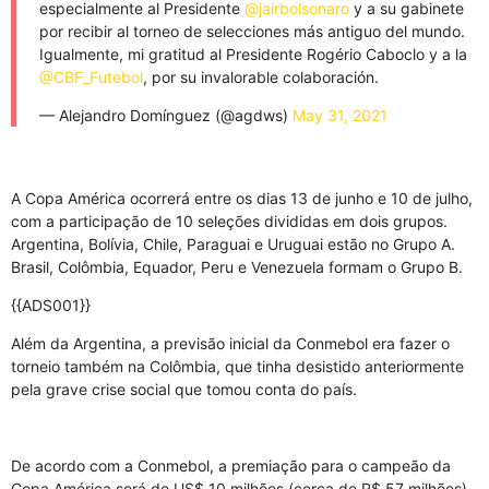
especialmente al Presidente
@jairbolsonaro
y a su gabinete
por recibir al torneo de selecciones más antiguo del mundo.
Igualmente, mi gratitud al Presidente Rogério Caboclo y a la
@CBF_Futebol
, por su invalorable colaboración.
— Alejandro Domínguez (@agdws)
May 31, 2021
A Copa América ocorrerá entre os dias 13 de junho e 10 de julho,
com a participação de 10 seleções divididas em dois grupos.
Argentina, Bolívia, Chile, Paraguai e Uruguai estão no Grupo A.
Brasil, Colômbia, Equador, Peru e Venezuela formam o Grupo B.
{{ADS001}}
Além da Argentina, a previsão inicial da Conmebol era fazer o
torneio também na Colômbia, que tinha desistido anteriormente
pela grave crise social que tomou conta do país.
De acordo com a Conmebol, a premiação para o campeão da
Copa América será de US$ 10 milhões (cerca de R$ 57 milhões).