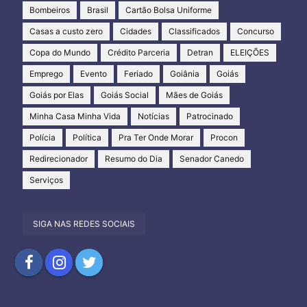
Bombeiros
Brasil
Cartão Bolsa Uniforme
Casas a custo zero
Cidades
Classificados
Concurso
Copa do Mundo
Crédito Parceria
Detran
ELEIÇÕES
Emprego
Evento
Feriado
Goiânia
Goiás
Goiás por Elas
Goiás Social
Mães de Goiás
Minha Casa Minha Vida
Notícias
Patrocinado
Polícia
Política
Pra Ter Onde Morar
Procon
Redirecionador
Resumo do Dia
Senador Canedo
Serviços
SIGA NAS REDES SOCIAIS
Compartilhar
Compartilhar
Compartilhar