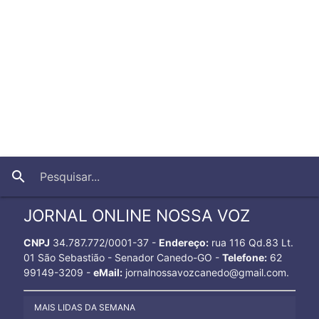
close
search
JORNAL ONLINE NOSSA VOZ
CNPJ
34.787.772/0001-37 -
Endereço:
rua 116 Qd.83 Lt.
01 São Sebastião - Senador Canedo-GO -
Telefone:
62
99149-3209 -
eMail:
jornalnossavozcanedo@gmail.com.
MAIS LIDAS DA SEMANA