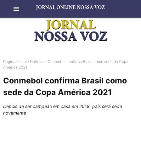
menu
Página inicial
Notícias
Conmebol confirma Brasil como sede da Copa
América 2021
Conmebol confirma Brasil como
sede da Copa América 2021
Depois de ser campeão em casa em 2019, país será sede
novamente