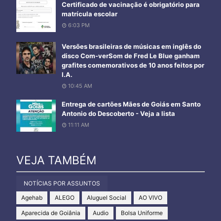
Certificado de vacinação é obrigatório para
matrícula escolar
6:03 PM
Versões brasileiras de músicas em inglês do
disco Com-verSom de Fred Le Blue ganham
grafites comemorativos de 10 anos feitos por
I.A.
10:45 AM
Entrega de cartões Mães de Goiás em Santo
Antonio do Descoberto - Veja a lista
11:11 AM
VEJA TAMBÉM
NOTÍCIAS POR ASSUNTOS
Agehab
ALEGO
Aluguel Social
AO VIVO
Aparecida de Goiânia
Audio
Bolsa Uniforme