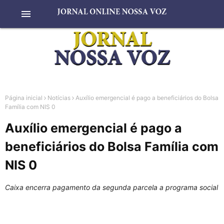
menu
Página inicial
Notícias
Auxílio emergencial é pago a beneficiários do Bolsa
Família com NIS 0
Auxílio emergencial é pago a
beneficiários do Bolsa Família com
NIS 0
Caixa encerra pagamento da segunda parcela a programa social