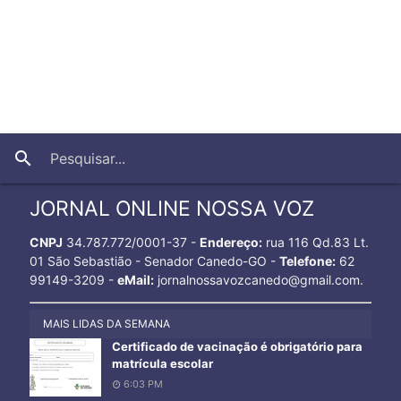
close
search
JORNAL ONLINE NOSSA VOZ
CNPJ
34.787.772/0001-37 -
Endereço:
rua 116 Qd.83 Lt.
01 São Sebastião - Senador Canedo-GO -
Telefone:
62
99149-3209 -
eMail:
jornalnossavozcanedo@gmail.com.
MAIS LIDAS DA SEMANA
Certificado de vacinação é obrigatório para
matrícula escolar
6:03 PM