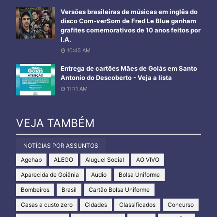
Versões brasileiras de músicas em inglês do
disco Com-verSom de Fred Le Blue ganham
grafites comemorativos de 10 anos feitos por
I.A.
10:45 AM
Entrega de cartões Mães de Goiás em Santo
Antonio do Descoberto - Veja a lista
11:11 AM
VEJA TAMBÉM
NOTÍCIAS POR ASSUNTOS
Agehab
ALEGO
Aluguel Social
AO VIVO
Aparecida de Goiânia
Audio
Bolsa Uniforme
Bombeiros
Brasil
Cartão Bolsa Uniforme
Casas a custo zero
Cidades
Classificados
Concurso