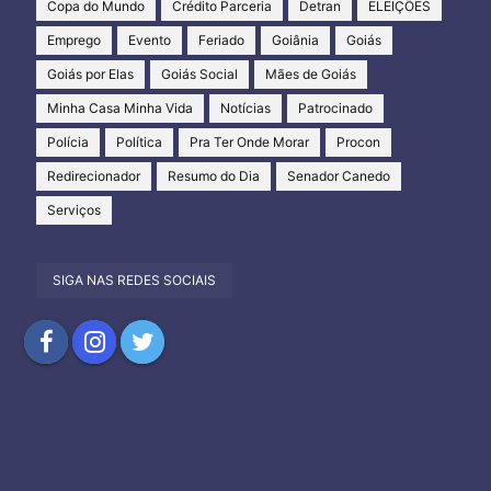
Copa do Mundo
Crédito Parceria
Detran
ELEIÇÕES
Emprego
Evento
Feriado
Goiânia
Goiás
Goiás por Elas
Goiás Social
Mães de Goiás
Minha Casa Minha Vida
Notícias
Patrocinado
Polícia
Política
Pra Ter Onde Morar
Procon
Redirecionador
Resumo do Dia
Senador Canedo
Serviços
SIGA NAS REDES SOCIAIS
Compartilhar
Compartilhar
Compartilhar
no
no
no
Facebook
Instagram
Twitter