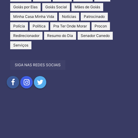
Goiás por Elas
Goiás Social
Mães de Goiás
Minha Casa Minha Vida
Notícias
Patrocinado
Polícia
Política
Pra Ter Onde Morar
Procon
Redirecionador
Resumo do Dia
Senador Canedo
Serviços
SIGA NAS REDES SOCIAIS
Compartilhar
Compartilhar
Compartilhar
no
no
no
Facebook
Instagram
Twitter