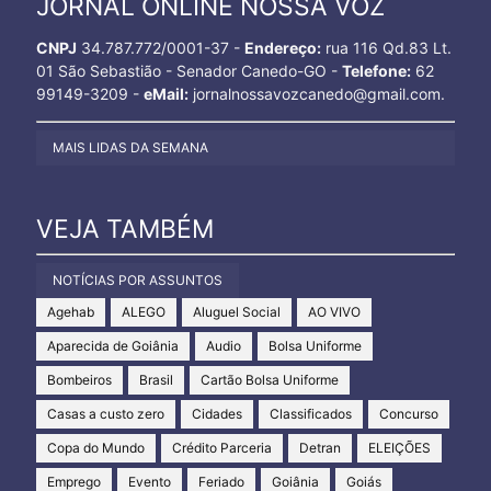
JORNAL ONLINE NOSSA VOZ
CNPJ
34.787.772/0001-37 -
Endereço:
rua 116 Qd.83 Lt.
01 São Sebastião - Senador Canedo-GO -
Telefone:
62
99149-3209 -
eMail:
jornalnossavozcanedo@gmail.com.
MAIS LIDAS DA SEMANA
VEJA TAMBÉM
NOTÍCIAS POR ASSUNTOS
Agehab
ALEGO
Aluguel Social
AO VIVO
Aparecida de Goiânia
Audio
Bolsa Uniforme
Bombeiros
Brasil
Cartão Bolsa Uniforme
Casas a custo zero
Cidades
Classificados
Concurso
Copa do Mundo
Crédito Parceria
Detran
ELEIÇÕES
Emprego
Evento
Feriado
Goiânia
Goiás