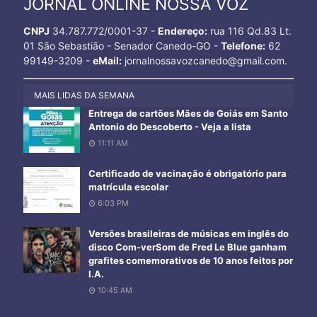
JORNAL ONLINE NOSSA VOZ
CNPJ
34.787.772/0001-37 -
Endereço:
rua 116 Qd.83 Lt.
01 São Sebastião - Senador Canedo-GO -
Telefone:
62
99149-3209 -
eMail:
jornalnossavozcanedo@gmail.com.
MAIS LIDAS DA SEMANA
Entrega de cartões Mães de Goiás em Santo
Antonio do Descoberto - Veja a lista
11:11 AM
Certificado de vacinação é obrigatório para
matrícula escolar
6:03 PM
Versões brasileiras de músicas em inglês do
disco Com-verSom de Fred Le Blue ganham
grafites comemorativos de 10 anos feitos por
I.A.
10:45 AM