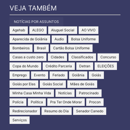
VEJA TAMBÉM
NOTÍCIAS POR ASSUNTOS
Agehab
ALEGO
Aluguel Social
AO VIVO
Aparecida de Goiânia
Audio
Bolsa Uniforme
Bombeiros
Brasil
Cartão Bolsa Uniforme
Casas a custo zero
Cidades
Classificados
Concurso
Copa do Mundo
Crédito Parceria
Detran
ELEIÇÕES
Emprego
Evento
Feriado
Goiânia
Goiás
Goiás por Elas
Goiás Social
Mães de Goiás
Minha Casa Minha Vida
Notícias
Patrocinado
Polícia
Política
Pra Ter Onde Morar
Procon
Redirecionador
Resumo do Dia
Senador Canedo
Serviços